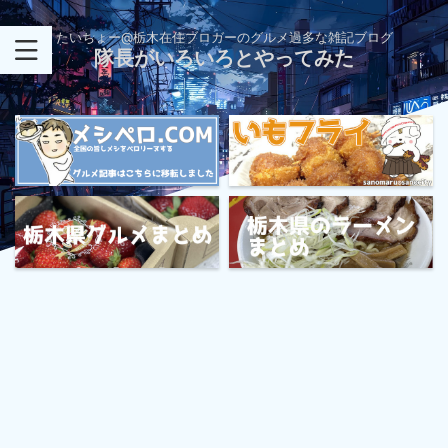
たいちょー@栃木在住ブロガーのグルメ過多な雑記ブログ
隊長がいろいろとやってみた