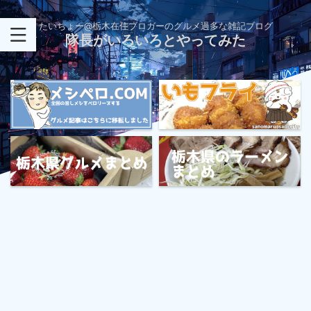
たいちょー@栃木在住ブロガーのグルメ過多な雑記ブログ
隊長がいろいろとやってみた