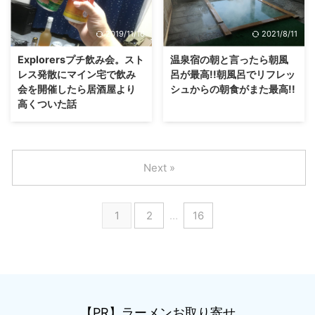
2019/11/16
2021/8/11
Explorersプチ飲み会。スト
温泉宿の朝と言ったら朝風
レス発散にマイン宅で飲み
呂が最高!!朝風呂でリフレッ
会を開催したら居酒屋より
シュからの朝食がまた最高!!
高くついた話
Next »
1
2
…
16
【PR】ラーメンお取り寄せ