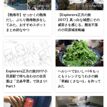
2019/11/8
2019/11/7
【熱海市】せっかくの熱海
【Explorers正月の旅
だし、ぶらり熱海散歩をし
2017】真っ白な城壁にその
てみた。おすすめスポット
威容さを感じる。難攻不落
まとめ的なやつ
の小田原城攻略編
2017/1/6
2016/12/11
Explorers正月の旅2017小
ヘルシーでおいしー!今もっ
田原駅で待ち合わせの合言
ともトレンドなうわさの鍋
葉は「北条早雲」で決まり!
「草鍋(くさなべ)」を作って
Part.1
みた