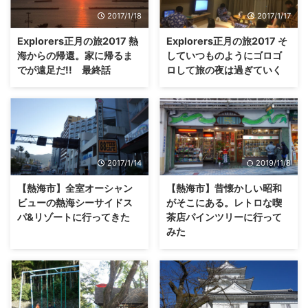
2017/1/18
2017/1/17
Explorers正月の旅2017 熱
Explorers正月の旅2017 そ
海からの帰還。家に帰るま
していつものようにゴロゴ
でが遠足だ!! 最終話
ロして旅の夜は過ぎていく
2017/1/14
2019/11/8
【熱海市】全室オーシャン
【熱海市】昔懐かしい昭和
ビューの熱海シーサイドス
がそこにある。レトロな喫
パ&リゾートに行ってきた
茶店パインツリーに行って
みた