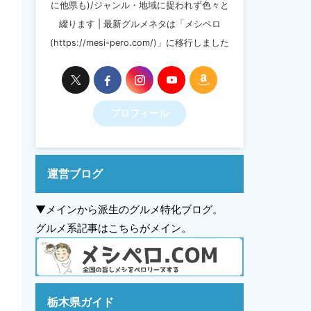
に他県も)/ジャンル・地域に捉われず色々と
綴ります | 最新グルメネタは「メシペロ
(https://mesi-pero.com/)」に移行しました
プロフィール
運営ブログ
▼メインから派生のグルメ特化ブログ。
グルメ系記事はこちらがメイン。
栃木県ガイド