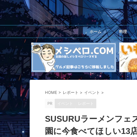
ホーム
料理
HOME
>
レポート
>
イベント
>
PR
イベント
レポート
SUSURUラーメンフェ
園に今食べてほしい13店