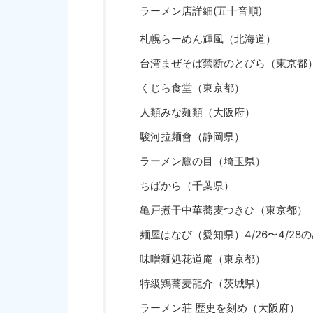
ラーメン店詳細(五十音順)
札幌らーめん輝風（北海道）
台湾まぜそば禁断のとびら（東京都）4
くじら食堂（東京都）
人類みな麺類（大阪府）
駿河拉麺會（静岡県）
ラーメン鷹の目（埼玉県）
ちばから（千葉県）
亀戸煮干中華蕎麦つきひ（東京都）
麺屋はなび（愛知県）4/26〜4/28
味噌麺処花道庵（東京都）
特級鶏蕎麦龍介（茨城県）
ラーメン荘 歴史を刻め（大阪府）