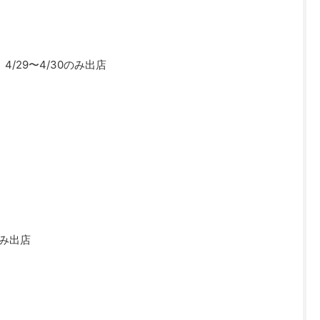
/29〜4/30のみ出店
のみ出店