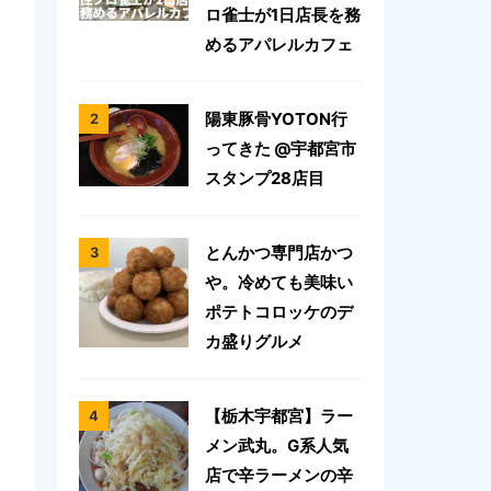
ロ雀士が1日店長を務
めるアパレルカフェ
陽東豚骨YOTON行
ってきた @宇都宮市
スタンプ28店目
とんかつ専門店かつ
や。冷めても美味い
ポテトコロッケのデ
カ盛りグルメ
【栃木宇都宮】ラー
メン武丸。G系人気
店で辛ラーメンの辛