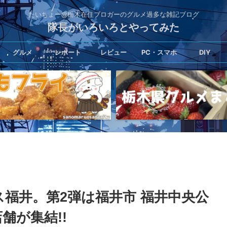
たいちょー@栃木在住ブロガーのグルメ過多な雑記ブログ
隊長がいろいろとやってみた
グルメ
レポート
レビュー
PC・スマホ
DIY
ス福井。第2弾は福井市 福井中央公
舗が集結!!