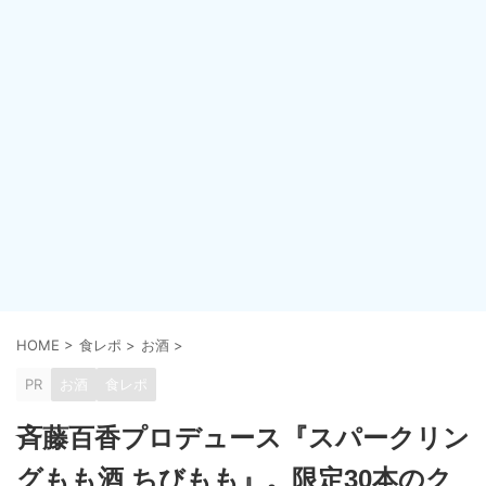
HOME
>
食レポ
>
お酒
>
PR
お酒
食レポ
斉藤百香プロデュース『スパークリン
グもも酒 ちびもも』。限定30本のク