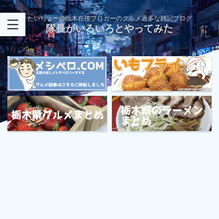
たいちょー@栃木在住ブロガーのグルメ過多な雑記ブログ
隊長がいろいろとやってみた