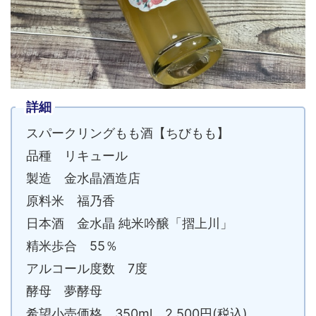
詳細
スパークリングもも酒【ちびもも】
品種 リキュール
製造 金水晶酒造店
原料米 福乃香
日本酒 金水晶 純米吟醸「摺上川」
精米歩合 55％
アルコール度数 7度
酵母 夢酵母
希望小売価格 350ml 2,500円(税込)