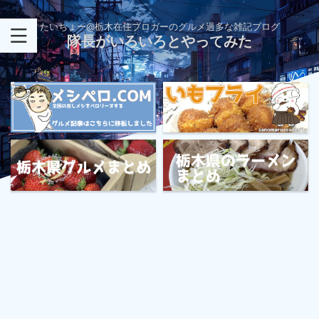
たいちょー@栃木在住ブロガーのグルメ過多な雑記ブログ
隊長がいろいろとやってみた