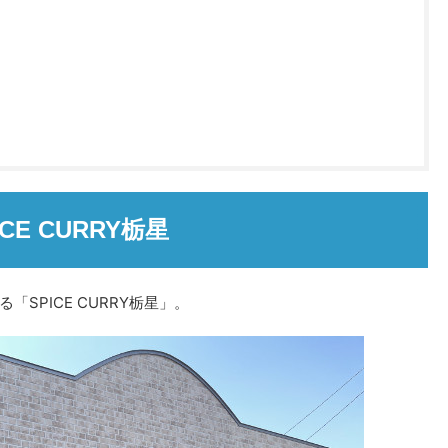
ICE CURRY栃星
SPICE CURRY栃星」。