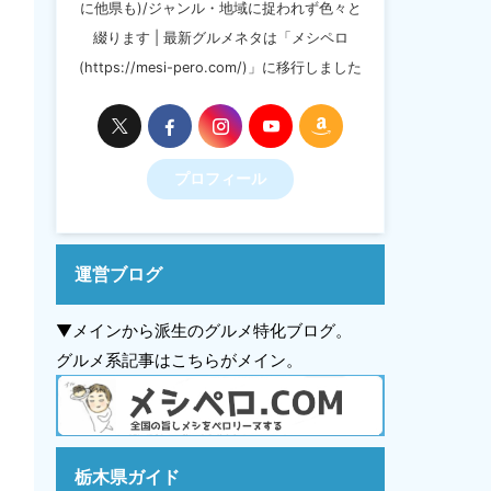
に他県も)/ジャンル・地域に捉われず色々と
綴ります | 最新グルメネタは「メシペロ
(https://mesi-pero.com/)」に移行しました
プロフィール
運営ブログ
▼メインから派生のグルメ特化ブログ。
グルメ系記事はこちらがメイン。
栃木県ガイド