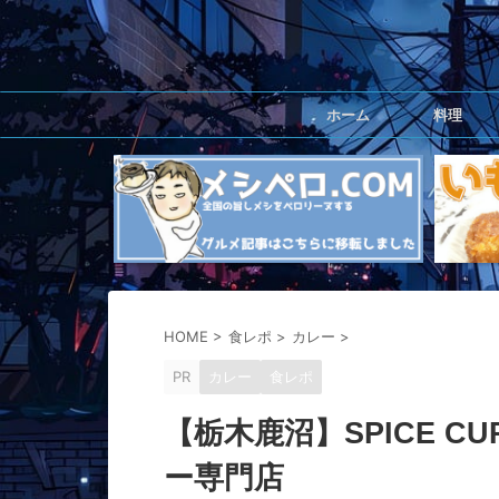
ホーム
料理
HOME
>
食レポ
>
カレー
>
PR
カレー
食レポ
【栃木鹿沼】SPICE C
ー専門店