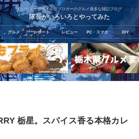
たいちょー@栃木在住ブロガーのグルメ過多な雑記ブログ
隊長がいろいろとやってみた
グルメ
レポート
レビュー
PC・スマホ
DIY
URRY 栃星。スパイス香る本格カレ