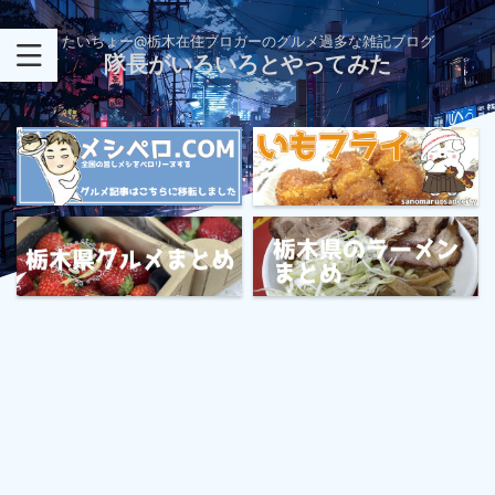
たいちょー@栃木在住ブロガーのグルメ過多な雑記ブログ
隊長がいろいろとやってみた