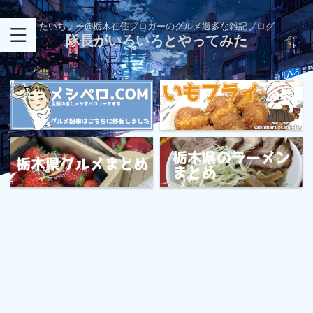
たいちょー@栃木在住ブロガーのグルメ過多な雑記ブログ
隊長がいろいろとやってみた