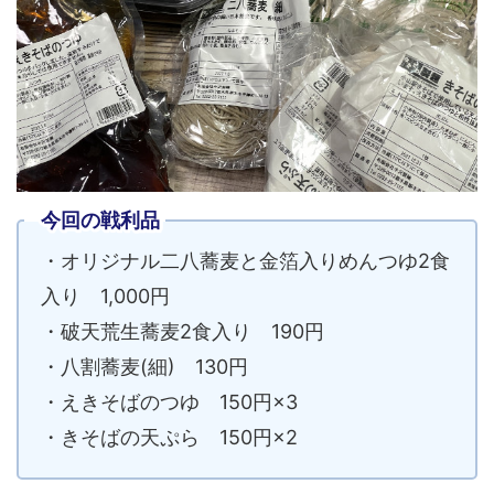
今回の戦利品
・オリジナル二八蕎麦と金箔入りめんつゆ2食
入り 1,000円
・破天荒生蕎麦2食入り 190円
・八割蕎麦(細) 130円
・えきそばのつゆ 150円×3
・きそばの天ぷら 150円×2