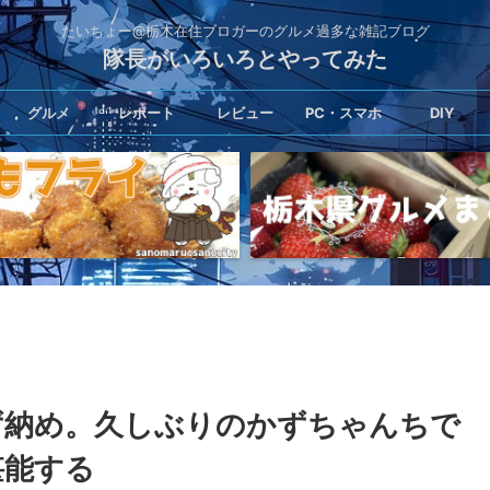
たいちょー@栃木在住ブロガーのグルメ過多な雑記ブログ
隊長がいろいろとやってみた
グルメ
レポート
レビュー
PC・スマホ
DIY
かず納め。久しぶりのかずちゃんちで
堪能する