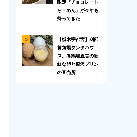
限定『チョコレート
らーめん』が今年も
帰ってきた
【栃木宇都宮】刈部
養鶏場タンタハウ
ス。養鶏場直営の新
鮮な卵と贅沢プリン
の直売所