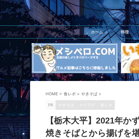
ホーム
料理
HOME
>
食レポ
>
やきそば
>
PR
やきそば
カラアゲ
食レポ
【栃木大平】2021年
焼きそばとから揚げを