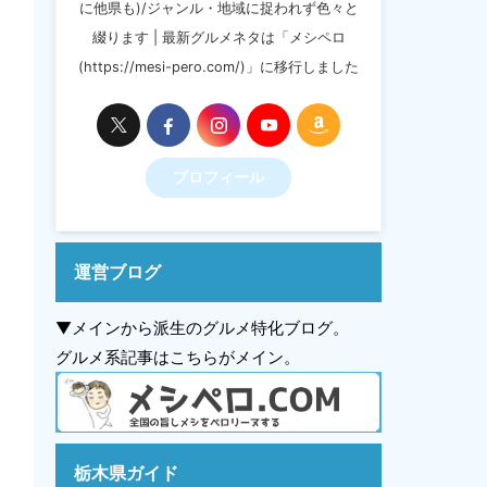
に他県も)/ジャンル・地域に捉われず色々と
綴ります | 最新グルメネタは「メシペロ
(https://mesi-pero.com/)」に移行しました
プロフィール
運営ブログ
▼メインから派生のグルメ特化ブログ。
グルメ系記事はこちらがメイン。
栃木県ガイド