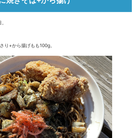
に焼きそば+から揚げ
日。
り+から揚げもも100g。