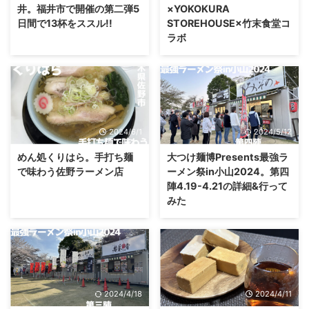
井。福井市で開催の第二弾5
×YOKOKURA
日間で13杯をススル!!
STOREHOUSE×竹末食堂コ
ラボ
2024/6/1
2024/5/12
めん処くりはら。手打ち麺
大つけ麺博Presents最強ラ
で味わう佐野ラーメン店
ーメン祭in小山2024。第四
陣4.19-4.21の詳細&行って
みた
2024/4/18
2024/4/11