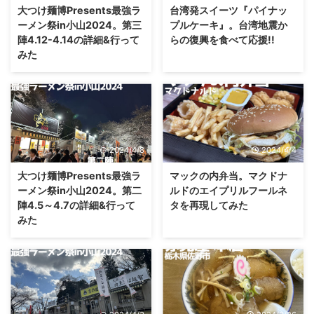
大つけ麺博Presents最強ラ
台湾発スイーツ『パイナッ
ーメン祭in小山2024。第三
プルケーキ』。台湾地震か
陣4.12-4.14の詳細&行って
らの復興を食べて応援!!
みた
2024/4/8
2024/4/4
大つけ麺博Presents最強ラ
マックの内弁当。マクドナ
ーメン祭in小山2024。第二
ルドのエイプリルフールネ
陣4.5～4.7の詳細&行って
タを再現してみた
みた