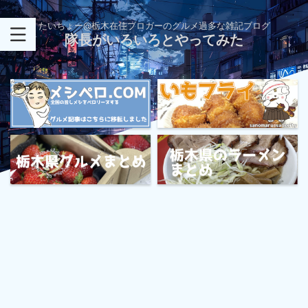
たいちょー@栃木在住ブロガーのグルメ過多な雑記ブログ
隊長がいろいろとやってみた