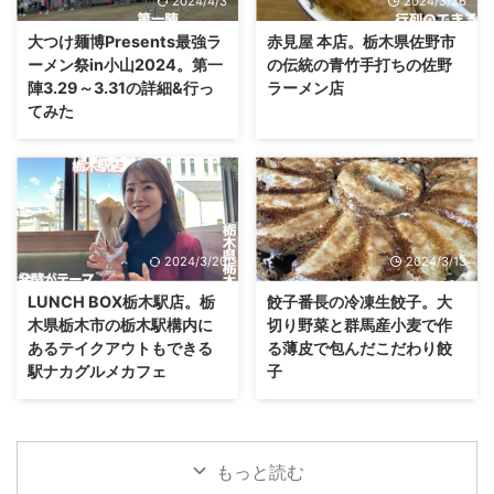
2024/4/3
2024/3/26
大つけ麺博Presents最強ラ
赤見屋 本店。栃木県佐野市
ーメン祭in小山2024。第一
の伝統の青竹手打ちの佐野
陣3.29～3.31の詳細&行っ
ラーメン店
てみた
2024/3/20
2024/3/13
LUNCH BOX栃木駅店。栃
餃子番長の冷凍生餃子。大
木県栃木市の栃木駅構内に
切り野菜と群馬産小麦で作
あるテイクアウトもできる
る薄皮で包んだこだわり餃
駅ナカグルメカフェ
子
もっと読む