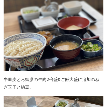
牛皿麦とろ御膳の牛肉2倍盛&ご飯大盛に追加のね
ぎ玉子と納豆。