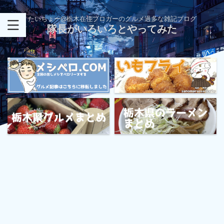
たいちょー@栃木在住ブロガーのグルメ過多な雑記ブログ
隊長がいろいろとやってみた