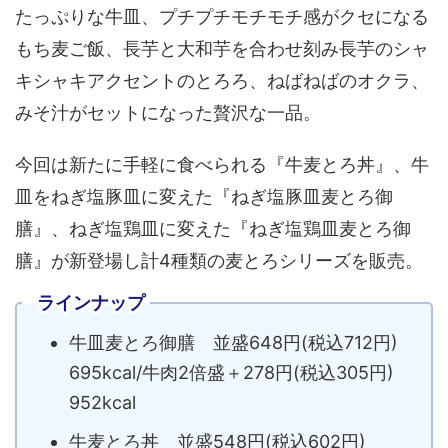
たっぷりな牛皿、プチプチモチモチ感がクセになる
もち麦ご飯、長芋と大和芋を合わせ刻み長芋のシャ
キシャキアクセントのとろろ、ねばねばのオクラ、
みそ汁がセットになった贅沢な一品。
今回は新たに手軽に食べられる『牛麦とろ丼』、牛
皿をねぎ塩豚皿に変えた『ねぎ塩豚皿麦とろ御
膳』、ねぎ塩鶏皿に変えた『ねぎ塩鶏皿麦とろ御
膳』が新登場し計4種類の麦とろシリーズを販売。
ラインナップ
牛皿麦とろ御膳 並盛648円(税込712円)
695kcal/牛肉2倍盛＋278円(税込305円)
952kcal
牛麦とろ丼 並盛548円(税込602円)