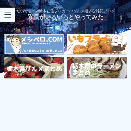
たいちょー@栃木在住ブロガーのグルメ過多な雑記ブログ
隊長がいろいろとやってみた