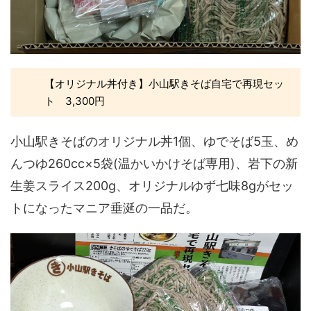
【オリジナル丼付き】小山駅きそば自宅で再現セッ
ト 3,300円
小山駅きそばのオリジナル丼1個、ゆでそば5玉、め
んつゆ260cc×5袋(温かいかけそば専用)、岩下の新
生姜スライス200g、オリジナルゆず七味8gがセッ
トになったマニア垂涎の一品だ。