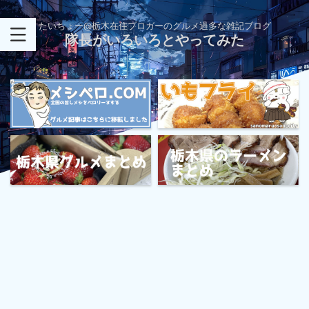
たいちょー@栃木在住ブロガーのグルメ過多な雑記ブログ
隊長がいろいろとやってみた