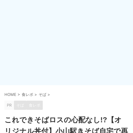
HOME
>
食レポ
>
そば
>
PR
そば
食レポ
これできそばロスの心配なし!?【オ
リジナル丼付】小山駅きそば自宅で再