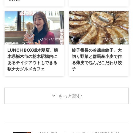
2024/3/20
2024/3/13
LUNCH BOX栃木駅店。栃
餃子番長の冷凍生餃子。大
木県栃木市の栃木駅構内に
切り野菜と群馬産小麦で作
あるテイクアウトもできる
る薄皮で包んだこだわり餃
駅ナカグルメカフェ
子
もっと読む