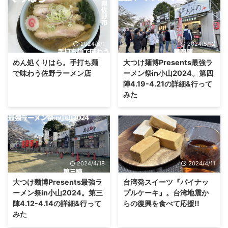
2024/6/1
2024/5/12
めん処くりはら。手打ち麺
大つけ麺博Presents最強ラ
で味わう佐野ラーメン店
ーメン祭in小山2024。第四
陣4.19-4.21の詳細&行って
みた
2024/4/18
2024/4/11
大つけ麺博Presents最強ラ
台湾発スイーツ『パイナッ
ーメン祭in小山2024。第三
プルケーキ』。台湾地震か
陣4.12-4.14の詳細&行って
らの復興を食べて応援!!
みた