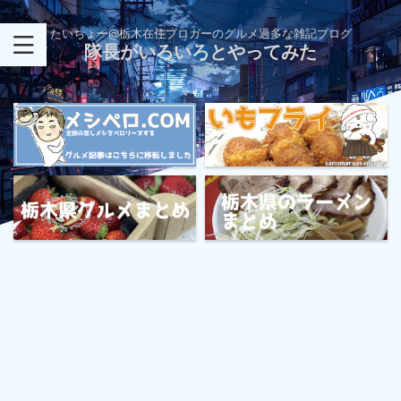
たいちょー@栃木在住ブロガーのグルメ過多な雑記ブログ
隊長がいろいろとやってみた