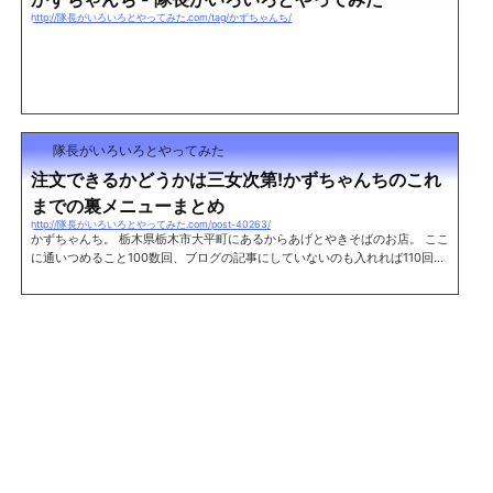
http://隊長がいろいろとやってみた.com/tag/かずちゃんち/
隊長がいろいろとやってみた
注文できるかどうかは三女次第!かずちゃんちのこれ
までの裏メニューまとめ
http://隊長がいろいろとやってみた.com/post-40263/
かずちゃんち。 栃木県栃木市大平町にあるからあげとやきそばのお店。 ここ
に通いつめること100数回、ブログの記事にしていないのも入れれば110回は
余裕で超えているだろう。 使った金額にして8万円以上。よくもここまでと
思うかもしれないが、やはり気軽に立ち寄れるスタイルであるということと
お店の雰囲気がそうさせるんじゃないだろうか。 そしてこれまで数々の通常
メニューに無いものを食べてきた。せっかくなのでその裏メニューを今後も
しかしたら食べてみたいという人がいた時のためにリスト化してみることに
した。 当然だが、...