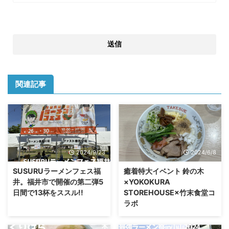
関連記事
2024/9/23
2024/6/8
SUSURUラーメンフェス福
癒着特大イベント 鈴の木
井。福井市で開催の第二弾5
×YOKOKURA
日間で13杯をススル!!
STOREHOUSE×竹末食堂コ
ラボ