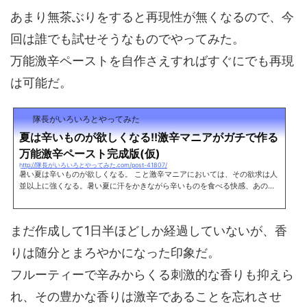
あまり無茶ぶりをすると再現性が無くなるので、今
回は誰でも試せそうなものでやってみた。
万能激辛ペーストを自作さえすればすぐにでも再現
は可能だ。
隊長がいろいろとやってみた
夏は辛いものが欲しくなる!!激辛マニアがガチで作る
万能激辛ペースト完成版(仮)
http://隊長がいろいろとやってみた.com/post-41807/
暑い夏は辛いものが欲しくなる。 こと激辛マニアにおいては、その欲求は人
並以上に強くなる。暑い夏に汗をかきながら辛いものを食べる快感、あの感
覚は夏でしか味わうことができない。 これまで幾度となく試行錯誤を繰りか
えしてきた汎用激辛ペースト「タイチョーノカライヤツ(仮)」。 8月ももう
そろそろ終わり、夏の終わりも近づいてきた今だからこそ究極の激辛ペース
まだ作成して1日半ほどしか経過していないが、香
トを作り上げなくてはならない!! そんな強迫観念にも似た欲求のおもむくま
まに、また作ってしまった。そしてついに目指していた味にたどり着くこと
りは随分とまろやかになった印象だ。
に成功した。 これ...
フルーティーで辛みからくる刺激的な香りも抑えら
れ、その豊かな香りは激辛であることを忘れさせ