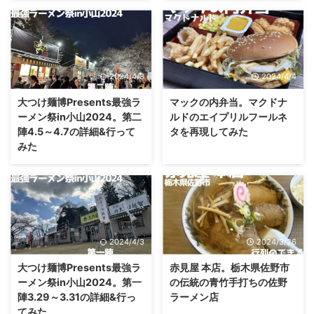
2024/4/8
2024/4/4
大つけ麺博Presents最強ラ
マックの内弁当。マクドナ
ーメン祭in小山2024。第二
ルドのエイプリルフールネ
陣4.5～4.7の詳細&行って
タを再現してみた
みた
2024/4/3
2024/3/26
大つけ麺博Presents最強ラ
赤見屋 本店。栃木県佐野市
ーメン祭in小山2024。第一
の伝統の青竹手打ちの佐野
陣3.29～3.31の詳細&行っ
ラーメン店
てみた