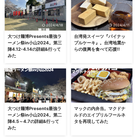
2024/4/18
2024/4/11
大つけ麺博Presents最強ラ
台湾発スイーツ『パイナッ
ーメン祭in小山2024。第三
プルケーキ』。台湾地震か
陣4.12-4.14の詳細&行って
らの復興を食べて応援!!
みた
2024/4/8
2024/4/4
大つけ麺博Presents最強ラ
マックの内弁当。マクドナ
ーメン祭in小山2024。第二
ルドのエイプリルフールネ
陣4.5～4.7の詳細&行って
タを再現してみた
みた