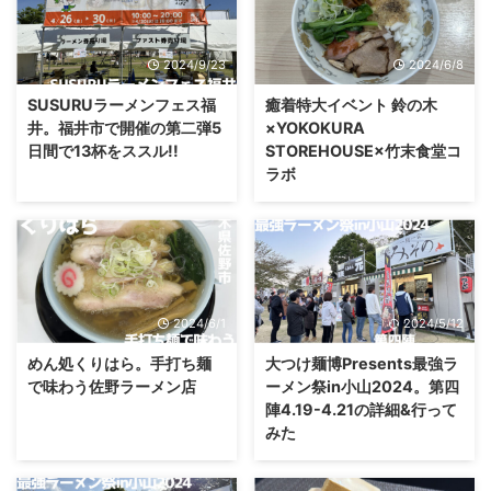
2024/9/23
2024/6/8
SUSURUラーメンフェス福
癒着特大イベント 鈴の木
井。福井市で開催の第二弾5
×YOKOKURA
日間で13杯をススル!!
STOREHOUSE×竹末食堂コ
ラボ
2024/6/1
2024/5/12
めん処くりはら。手打ち麺
大つけ麺博Presents最強ラ
で味わう佐野ラーメン店
ーメン祭in小山2024。第四
陣4.19-4.21の詳細&行って
みた