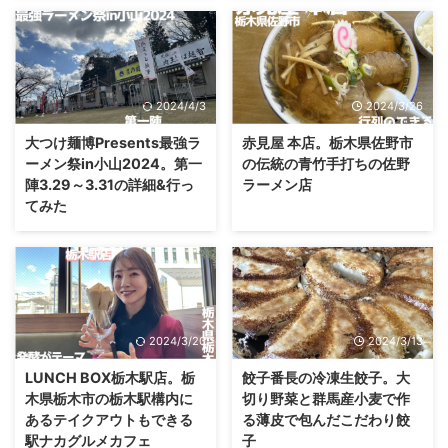
2024/4/3
2024/3/26
大つけ麺博Presents最強ラ
赤見屋 本店。栃木県佐野市
ーメン祭in小山2024。第一
の伝統の青竹手打ちの佐野
陣3.29～3.31の詳細&行っ
ラーメン店
てみた
2024/3/20
2024/3/13
LUNCH BOX栃木駅店。栃
餃子番長の冷凍生餃子。大
木県栃木市の栃木駅構内に
切り野菜と群馬産小麦で作
あるテイクアウトもできる
る薄皮で包んだこだわり餃
駅ナカグルメカフェ
子