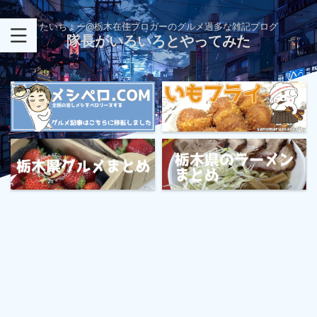
たいちょー@栃木在住ブロガーのグルメ過多な雑記ブログ
隊長がいろいろとやってみた