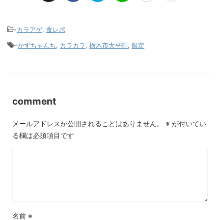
-
カラアゲ
,
食レポ
-
かずちゃんち
,
カラカラ
,
栃木市大平町
,
限定
comment
メールアドレスが公開されることはありません。
※
が付いてい
る欄は必須項目です
名前
※