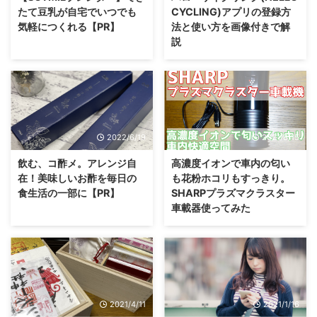
たて豆乳が自宅でいつでも
CYCLING)アプリの登録方
気軽につくれる【PR】
法と使い方を画像付きで解
説
2022/6/19
2021/8/15
飲む、コ酢メ。アレンジ自
高濃度イオンで車内の匂い
在！美味しいお酢を毎日の
も花粉ホコリもすっきり。
食生活の一部に【PR】
SHARPプラズマクラスター
車載器使ってみた
2021/4/11
2021/1/16