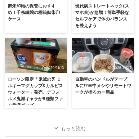
御朱印帳の保管におすす
現代病ストレートネック(ス
め！千糸繍院の桐箱御朱印
マホ首)が急増！簡単手軽な
ケース
セルフケアで体のバランス
を整えよう
2020/11/13
2025/11/24
ローソン限定「鬼滅の刃 ミ
自動車のハンドルがテーブ
ルキーマグカップ&カルピス
ルに!?車中メシやリモートワ
ウォーター」発売。デフォ
ークが捗るカー用品
ルメ鬼滅キャラが6種類ファ
ン垂涎グッズ
もっと読む