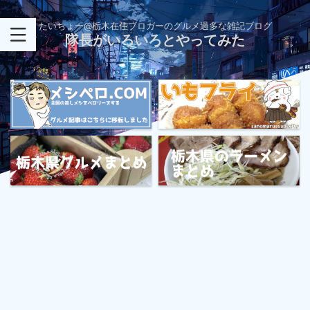
たいちょー@栃木在住ブロガーのグルメ過多な雑記ブログ
隊長がいろいろとやってみた