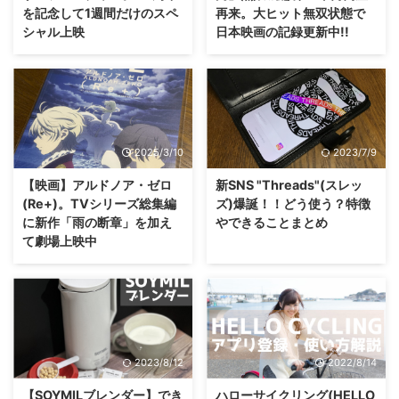
を記念して1週間だけのスペ
再来。大ヒット無双状態で
シャル上映
日本映画の記録更新中!!
2025/3/10
2023/7/9
【映画】アルドノア・ゼロ
新SNS "Threads"(スレッ
(Re+)。TVシリーズ総集編
ズ)爆誕！！どう使う？特徴
に新作「雨の断章」を加え
やできることまとめ
て劇場上映中
2023/8/12
2022/8/14
【SOYMILブレンダー】でき
ハローサイクリング(HELLO