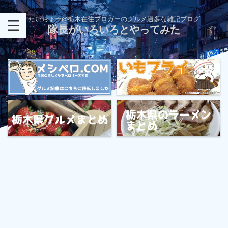
たいちょー@栃木在住ブロガーのグルメ過多な雑記ブログ
隊長がいろいろとやってみた