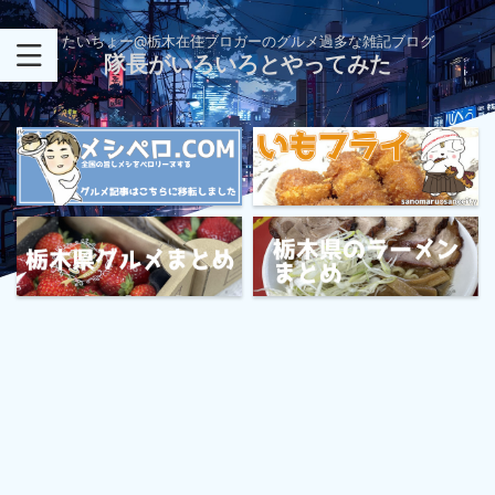
たいちょー@栃木在住ブロガーのグルメ過多な雑記ブログ
隊長がいろいろとやってみた