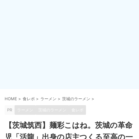
HOME
>
食レポ
>
ラーメン
>
茨城のラーメン
>
PR
ラーメン
茨城のラーメン
食レポ
【茨城筑西】麺彩こはね。茨城の革命
児「活龍」出身の店主つくる至高の一