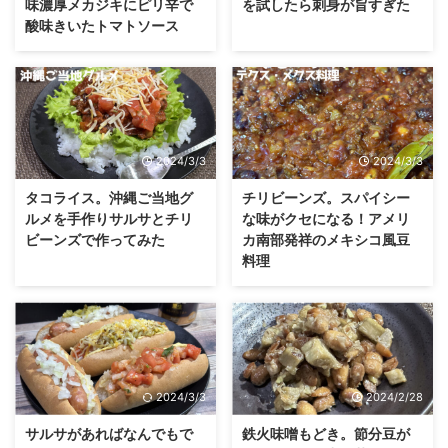
味濃厚メカジキにピリ辛で
を試したら刺身が旨すぎた
酸味きいたトマトソース
2024/3/3
2024/3/3
タコライス。沖縄ご当地グ
チリビーンズ。スパイシー
ルメを手作りサルサとチリ
な味がクセになる！アメリ
ビーンズで作ってみた
カ南部発祥のメキシコ風豆
料理
2024/3/3
2024/2/28
サルサがあればなんでもで
鉄火味噌もどき。節分豆が