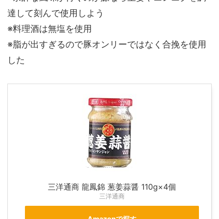
達して刻んで使用しよう
※料理酒は無塩を使用
※脂が出すぎるので豚オンリーではなく合挽を使用
した
三洋通商 龍鳳錦 葱姜蒜醤 110g×4個
三洋通商
Amazonで探す