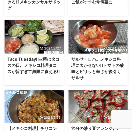
きる!?メキシカンサルサドッ
ご飯がすすむ常備菜に
グ
2024/2/27
2024/2/27
Taco Tuesday!!火曜はタコ
サルサ・ロハ。メキシコ料
スの日。メキシコ料理タコ
理に欠かせない!!トマトの酸
スが旨すぎて無限に食える!!
味とピリッと辛さが後引く
サルサ
2024/2/25
2024/2/25
【メキシコ料理】チリコン
節分の炒り豆アレンジ。こ