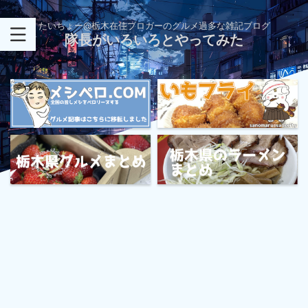
たいちょー@栃木在住ブロガーのグルメ過多な雑記ブログ
隊長がいろいろとやってみた