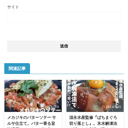
サイト
関連記事
2024/3/9
2024/3/11
メカジキのバターソテー サ
須永水産監修『ばちまぐろ
ルサ仕立て。バター香る旨
切り落とし』。氷水解凍法