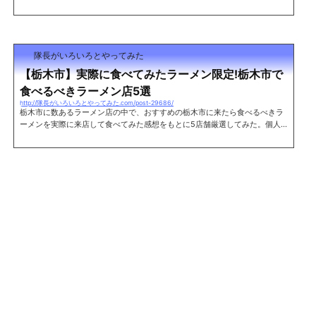
栃木でラーメンを食べる際の参考にでもどうぞ。※順不同 足利市栃木県と群
馬の境に位置する県西にあるエリア。 まだまだラーメン屋として有名なお店
は少ない。立川マシマシ足利総本店レポート住所 栃木県足利市助戸仲町45
6-3 TEL 0284-64-8878 営業時間 11:00～15:00/17:00～20:00 定休日
木曜日麺や 松レポート住所 栃木県足利市伊勢町1-2-1 両毛ビル1F TEL 02
隊長がいろいろとやってみた
84-43-2117 営業...
【栃木市】実際に食べてみたラーメン限定!栃木市で
食べるべきラーメン店5選
http://隊長がいろいろとやってみた.com/post-29686/
栃木市に数あるラーメン店の中で、おすすめの栃木市に来たら食べるべきラ
ーメンを実際に来店して食べてみた感想をもとに5店舗厳選してみた。個人
的な好みが反映されているのですべての人に好まれるかどうかはわからない
が、是非一度は食べてみて欲しい。 ※あいうえお順 支那そば蔵之宮これぞ支
那そばといった、動物系のダシとまろやかな醤油の旨味や甘みが絶妙なスー
プ。 パツパツのストレート麺が歯ごたえもよくとてものど越しのよい一杯。
是非、支那そばを食べてみてほしい。関連記事:支那そば蔵之宮に行ってきた
住所 栃木県...