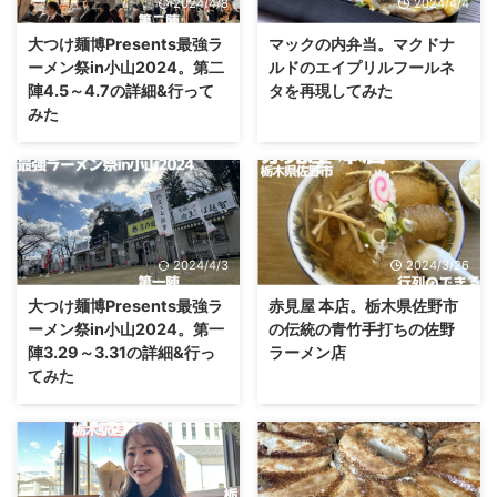
2024/4/8
2024/4/4
大つけ麺博Presents最強ラ
マックの内弁当。マクドナ
ーメン祭in小山2024。第二
ルドのエイプリルフールネ
陣4.5～4.7の詳細&行って
タを再現してみた
みた
2024/4/3
2024/3/26
大つけ麺博Presents最強ラ
赤見屋 本店。栃木県佐野市
ーメン祭in小山2024。第一
の伝統の青竹手打ちの佐野
陣3.29～3.31の詳細&行っ
ラーメン店
てみた