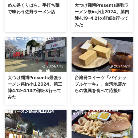
めん処くりはら。手打ち麺
大つけ麺博Presents最強ラ
で味わう佐野ラーメン店
ーメン祭in小山2024。第四
陣4.19-4.21の詳細&行って
みた
2024/4/18
2024/4/11
大つけ麺博Presents最強ラ
台湾発スイーツ『パイナッ
ーメン祭in小山2024。第三
プルケーキ』。台湾地震か
陣4.12-4.14の詳細&行って
らの復興を食べて応援!!
みた