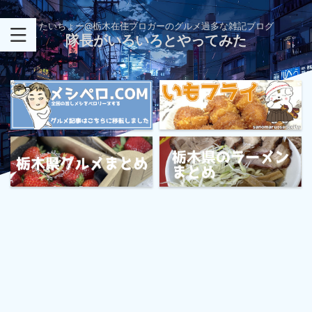
たいちょー@栃木在住ブロガーのグルメ過多な雑記ブログ
隊長がいろいろとやってみた