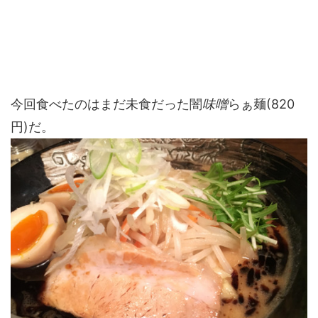
今回食べたのはまだ未食だった闇
味噌
らぁ麺(820
円)だ。