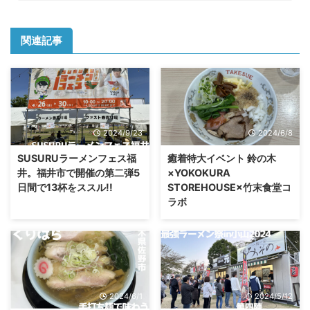
関連記事
2024/9/23
2024/6/8
SUSURUラーメンフェス福
癒着特大イベント 鈴の木
井。福井市で開催の第二弾5
×YOKOKURA
日間で13杯をススル!!
STOREHOUSE×竹末食堂コ
ラボ
2024/6/1
2024/5/12