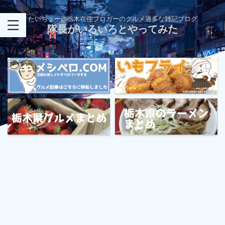
たいちょー@栃木在住ブロガーのグルメ過多な雑記ブログ
隊長がいろいろとやってみた