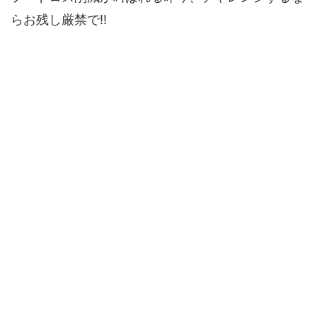
らお残し厳禁で!!