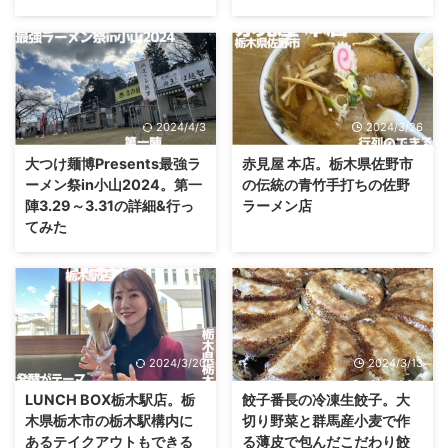
2024/4/3
2024/3/26
大つけ麺博Presents最強ラ
赤見屋 本店。栃木県佐野市
ーメン祭in小山2024。第一
の伝統の青竹手打ちの佐野
陣3.29～3.31の詳細&行っ
ラーメン店
てみた
2024/3/20
2024/3/13
LUNCH BOX栃木駅店。栃
餃子番長の冷凍生餃子。大
木県栃木市の栃木駅構内に
切り野菜と群馬産小麦で作
あるテイクアウトもできる
る薄皮で包んだこだわり餃