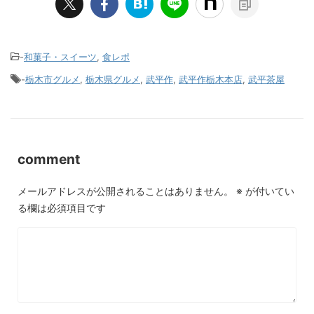
-
和菓子・スイーツ
,
食レポ
-
栃木市グルメ
,
栃木県グルメ
,
武平作
,
武平作栃木本店
,
武平茶屋
comment
メールアドレスが公開されることはありません。
※
が付いてい
る欄は必須項目です