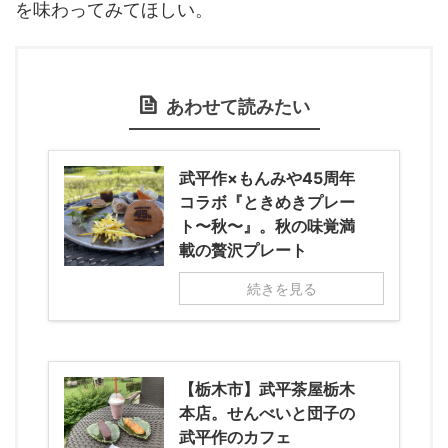
を味わってみてほしい。
あわせて読みたい
武平作×もんみや45周年
コラボ『ときめきプレー
ト〜秋〜』。秋の味覚満
載の贅沢プレート
続きを見る
【栃木市】武平茶屋栃木
本店。せんべいと団子の
武平作のカフェ