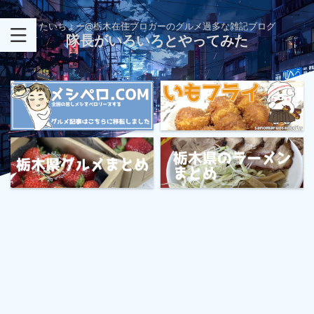
たいちょー@栃木在住ブロガーのグルメ過多な雑記ブログ
隊長がいろいろとやってみた