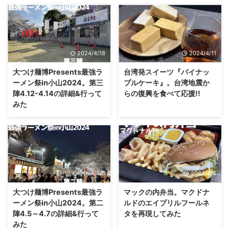
2024/4/18
2024/4/11
大つけ麺博Presents最強ラ
台湾発スイーツ『パイナッ
ーメン祭in小山2024。第三
プルケーキ』。台湾地震か
陣4.12-4.14の詳細&行って
らの復興を食べて応援!!
みた
2024/4/8
2024/4/4
大つけ麺博Presents最強ラ
マックの内弁当。マクドナ
ーメン祭in小山2024。第二
ルドのエイプリルフールネ
陣4.5～4.7の詳細&行って
タを再現してみた
みた