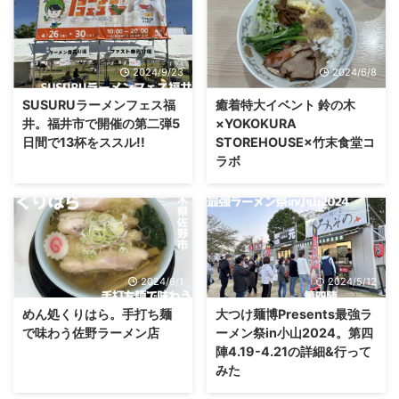
2024/9/23
2024/6/8
SUSURUラーメンフェス福
癒着特大イベント 鈴の木
井。福井市で開催の第二弾5
×YOKOKURA
日間で13杯をススル!!
STOREHOUSE×竹末食堂コ
ラボ
2024/6/1
2024/5/12
めん処くりはら。手打ち麺
大つけ麺博Presents最強ラ
で味わう佐野ラーメン店
ーメン祭in小山2024。第四
陣4.19-4.21の詳細&行って
みた