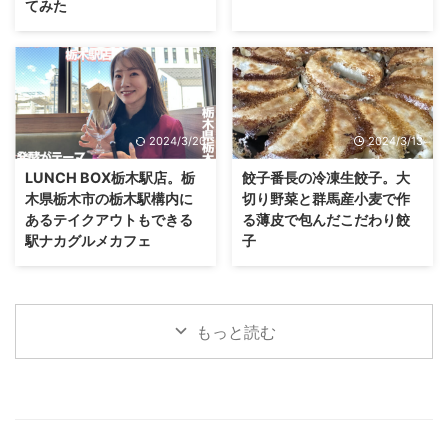
てみた
2024/3/20
2024/3/13
LUNCH BOX栃木駅店。栃
餃子番長の冷凍生餃子。大
木県栃木市の栃木駅構内に
切り野菜と群馬産小麦で作
あるテイクアウトもできる
る薄皮で包んだこだわり餃
駅ナカグルメカフェ
子
もっと読む