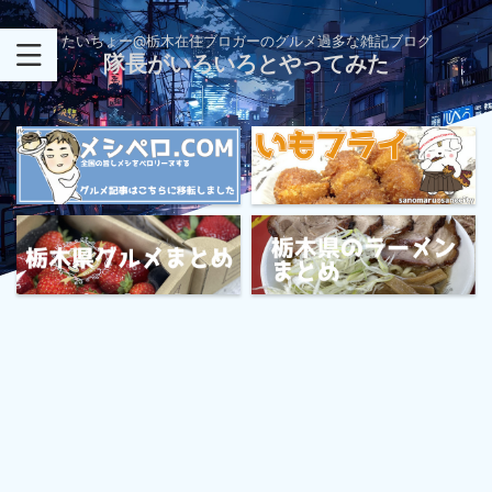
たいちょー@栃木在住ブロガーのグルメ過多な雑記ブログ
隊長がいろいろとやってみた