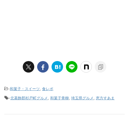
-
和菓子・スイーツ
,
食レポ
-
北葛飾郡杉戸町グルメ
,
和菓子青柳
,
埼玉県グルメ
,
恵方すあま