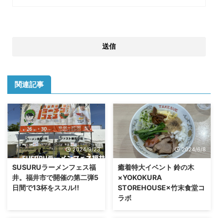
関連記事
2024/9/23
2024/6/8
SUSURUラーメンフェス福
癒着特大イベント 鈴の木
井。福井市で開催の第二弾5
×YOKOKURA
日間で13杯をススル!!
STOREHOUSE×竹末食堂コ
ラボ