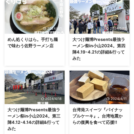
2024/6/1
2024/5/12
めん処くりはら。手打ち麺
大つけ麺博Presents最強ラ
で味わう佐野ラーメン店
ーメン祭in小山2024。第四
陣4.19-4.21の詳細&行って
みた
2024/4/18
2024/4/11
大つけ麺博Presents最強ラ
台湾発スイーツ『パイナッ
ーメン祭in小山2024。第三
プルケーキ』。台湾地震か
陣4.12-4.14の詳細&行って
らの復興を食べて応援!!
みた