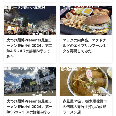
2024/4/8
2024/4/4
大つけ麺博Presents最強ラ
マックの内弁当。マクドナ
ーメン祭in小山2024。第二
ルドのエイプリルフールネ
陣4.5～4.7の詳細&行って
タを再現してみた
みた
2024/4/3
2024/3/26
大つけ麺博Presents最強ラ
赤見屋 本店。栃木県佐野市
ーメン祭in小山2024。第一
の伝統の青竹手打ちの佐野
陣3.29～3.31の詳細&行っ
ラーメン店