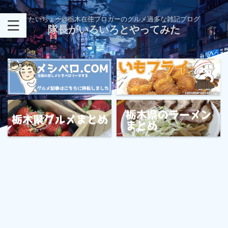
たいちょー@栃木在住ブロガーのグルメ過多な雑記ブログ
隊長がいろいろとやってみた