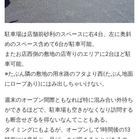
駐車場は店舗前砂利のスペースに右4台、左に奥斜
めのスペース含めて6台が駐車可能。
またお店西側の敷地の店寄りのエリアに2台ほど駐
車可能。
※たぶん隣の敷地の用水路のフタより西(たぶん地面
にロープあり)にはみ出しちゃいけない。
週末のオープン間際ともなれば特に混み合い外待ち
ができるほどで、駐車場も空きがなくなり訪問する
も断念せざるを得ないなんてこともある。
タイミングにもよるが、オープンして1時間後の13