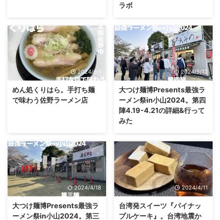
ラボ
2024/6/1
2024/5/12
めん処くりはら。手打ち麺
大つけ麺博Presents最強ラ
で味わう佐野ラーメン店
ーメン祭in小山2024。第四
陣4.19-4.21の詳細&行って
みた
2024/4/18
2024/4/11
大つけ麺博Presents最強ラ
台湾発スイーツ『パイナッ
ーメン祭in小山2024。第三
プルケーキ』。台湾地震か