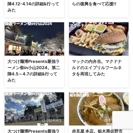
陣4.12-4.14の詳細&行って
らの復興を食べて応援!!
みた
2024/4/8
2024/4/4
大つけ麺博Presents最強ラ
マックの内弁当。マクドナ
ーメン祭in小山2024。第二
ルドのエイプリルフールネ
陣4.5～4.7の詳細&行って
タを再現してみた
みた
2024/4/3
2024/3/26
大つけ麺博Presents最強ラ
赤見屋 本店。栃木県佐野市