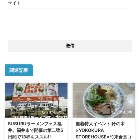
サイト
関連記事
2024/9/23
2024/6/8
SUSURUラーメンフェス福
癒着特大イベント 鈴の木
井。福井市で開催の第二弾5
×YOKOKURA
日間で13杯をススル!!
STOREHOUSE×竹末食堂コ