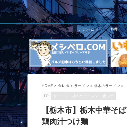
ホーム
料理
HOME
>
食レポ
>
ラーメン
>
栃木のラーメン
>
PR
ラーメン
栃木のラーメン
食レポ
【栃木市】栃木中華そば
鶏肉汁つけ麺