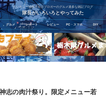
たいちょー@栃木在住ブロガーのグルメ過多な雑記ブログ
隊長がいろいろとやってみた
グルメ
レポート
レビュー
PC・スマホ
DIY
神志の肉汁祭り。限定メニュー若