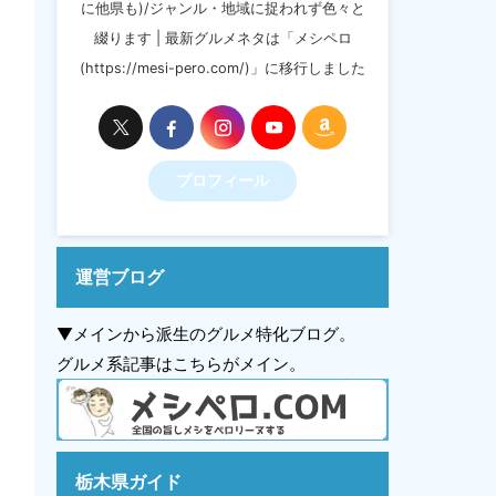
に他県も)/ジャンル・地域に捉われず色々と
綴ります | 最新グルメネタは「メシペロ
(https://mesi-pero.com/)」に移行しました
プロフィール
運営ブログ
▼メインから派生のグルメ特化ブログ。
グルメ系記事はこちらがメイン。
栃木県ガイド