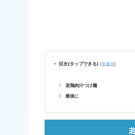
目次(タップできる)
[
非表示
]
若鶏肉汁つけ麺
最後に