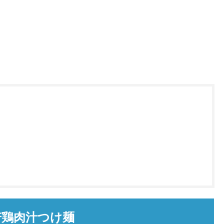
若鶏肉汁つけ麺