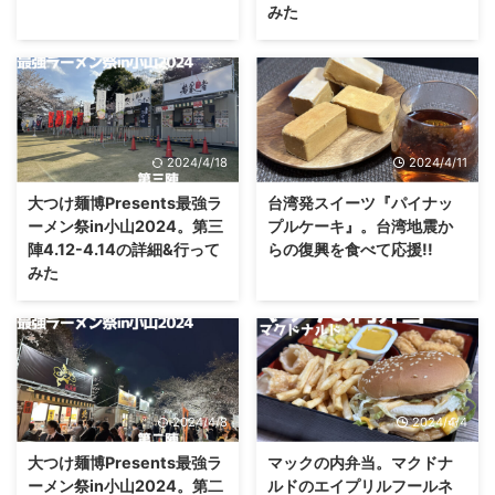
みた
2024/4/18
2024/4/11
大つけ麺博Presents最強ラ
台湾発スイーツ『パイナッ
ーメン祭in小山2024。第三
プルケーキ』。台湾地震か
陣4.12-4.14の詳細&行って
らの復興を食べて応援!!
みた
2024/4/8
2024/4/4
大つけ麺博Presents最強ラ
マックの内弁当。マクドナ
ーメン祭in小山2024。第二
ルドのエイプリルフールネ