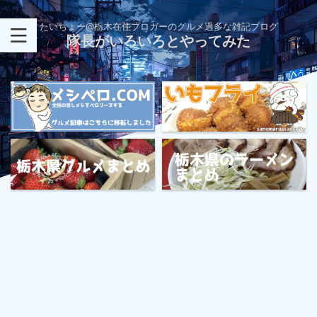
たいちょー@栃木在住ブロガーのグルメ過多な雑記ブログ
隊長がいろいろとやってみた