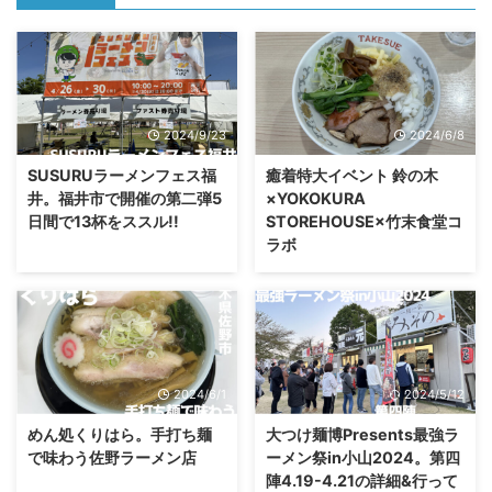
2024/9/23
2024/6/8
SUSURUラーメンフェス福
癒着特大イベント 鈴の木
井。福井市で開催の第二弾5
×YOKOKURA
日間で13杯をススル!!
STOREHOUSE×竹末食堂コ
ラボ
2024/6/1
2024/5/12
めん処くりはら。手打ち麺
大つけ麺博Presents最強ラ
で味わう佐野ラーメン店
ーメン祭in小山2024。第四
陣4.19-4.21の詳細&行って