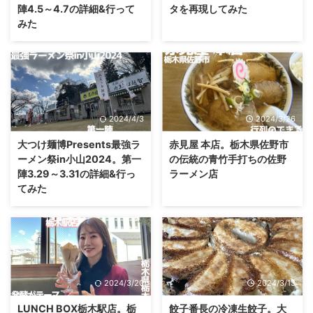
陣4.5～4.7の詳細&行って
タを再現してみた
みた
2024/4/3
2024/3/26
大つけ麺博Presents最強ラ
赤見屋 本店。栃木県佐野市
ーメン祭in小山2024。第一
の伝統の青竹手打ちの佐野
陣3.29～3.31の詳細&行っ
ラーメン店
てみた
2024/3/20
2024/3/13
LUNCH BOX栃木駅店。栃
餃子番長の冷凍生餃子。大