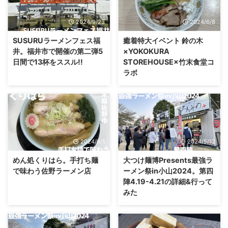
2024/9/23
2024/6/8
SUSURUラーメンフェス福
癒着特大イベント 鈴の木
井。福井市で開催の第二弾5
×YOKOKURA
日間で13杯をススル!!
STOREHOUSE×竹末食堂コ
ラボ
2024/6/1
2024/5/12
めん処くりはら。手打ち麺
大つけ麺博Presents最強ラ
で味わう佐野ラーメン店
ーメン祭in小山2024。第四
陣4.19-4.21の詳細&行って
みた