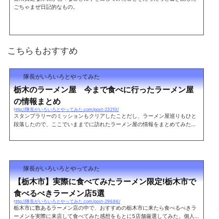
ごちゃまぜ日記的なもの。
こちらもおすすめ
隊長がいろいろとやってみた
栃木のラーメン屋 今まで食べに行ったラーメン屋
の情報まとめ
http://隊長がいろいろとやってみた.com/post-23210/
スタンプラリーのミッションもクリアしたことだし、ラーメン屋巡りもひと
段落したので、ここでいままでに訪れたラーメン屋の情報をまとめてみた。
栃木でラーメンを食べる際の参考にでもどうぞ。※順不同 足利市栃木県と群
馬の境に位置する県西にあるエリア。 まだまだラーメン屋として有名なお店
は少ない。立川マシマシ足利総本店レポート住所 栃木県足利市助戸仲町45
6-3 TEL 0284-64-8878 営業時間 11:00～15:00/17:00～20:00 定休日
木曜日麺や 松レポート住所 栃木県足利市伊勢町1-2-1 両毛ビル1F TEL 02
隊長がいろいろとやってみた
84-43-2117 営業...
【栃木市】実際に食べてみたラーメン限定!栃木市で
食べるべきラーメン店5選
http://隊長がいろいろとやってみた.com/post-29686/
栃木市に数あるラーメン店の中で、おすすめの栃木市に来たら食べるべきラ
ーメンを実際に来店して食べてみた感想をもとに5店舗厳選してみた。個人