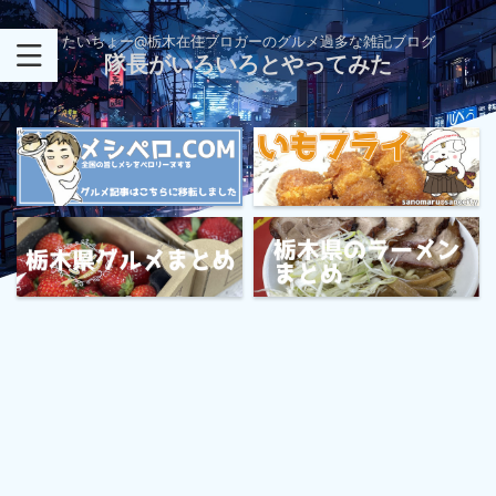
たいちょー@栃木在住ブロガーのグルメ過多な雑記ブログ
隊長がいろいろとやってみた