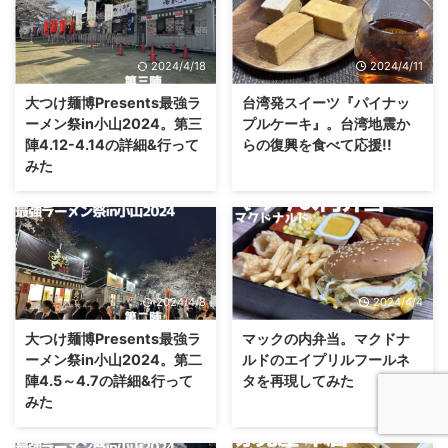
2024/4/18
2024/4/11
大つけ麺博Presents最強ラ
台湾発スイーツ『パイナッ
ーメン祭in小山2024。第三
プルケーキ』。台湾地震か
陣4.12-4.14の詳細&行って
らの復興を食べて応援!!
みた
2024/4/8
2024/4/4
大つけ麺博Presents最強ラ
マックの内弁当。マクドナ
ーメン祭in小山2024。第二
ルドのエイプリルフールネ
陣4.5～4.7の詳細&行って
タを再現してみた
みた