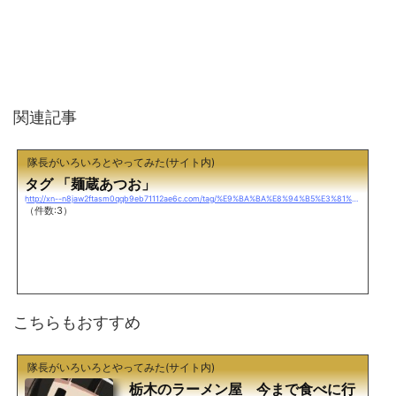
関連記事
隊長がいろいろとやってみた(サイト内)
タグ 「麺蔵あつお」
http://xn--n8jaw2ftasm0qqb9eb71112ae6c.com/tag/%E9%BA%BA%E8%94%B5%E3%81%82%E3%81%A4%E3%81%8A/
（件数:3）
こちらもおすすめ
隊長がいろいろとやってみた(サイト内)
栃木のラーメン屋 今まで食べに行