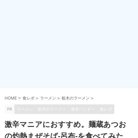
HOME
>
食レポ
>
ラーメン
>
栃木のラーメン
>
PR
ラーメン
栃木のラーメン
激辛ハンター
食レポ
激辛マニアにおすすめ。麺蔵あつお
の灼熱まぜそば-呂布-を食べてみた