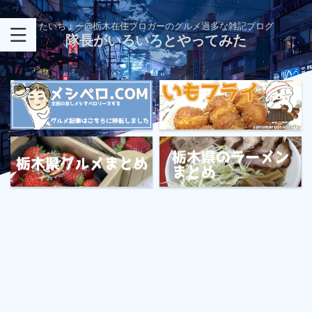
たいちょー@栃木在住ブロガーのグルメ過多な雑記ブログ
隊長がいろいろとやってみた