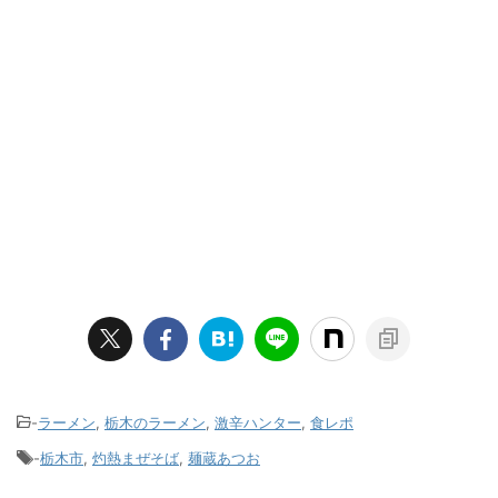
-
ラーメン
,
栃木のラーメン
,
激辛ハンター
,
食レポ
-
栃木市
,
灼熱まぜそば
,
麺蔵あつお