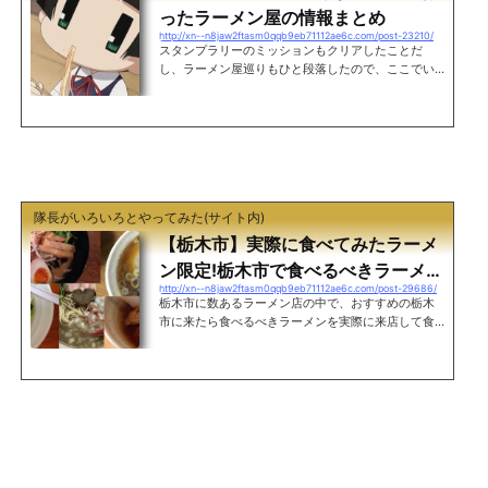
ったラーメン屋の情報まとめ
http://xn--n8jaw2ftasm0qqb9eb71112ae6c.com/post-23210/
スタンプラリーのミッションもクリアしたことだ
し、ラーメン屋巡りもひと段落したので、ここでい
ままでに訪れたラーメン屋の情報をまとめてみた。
栃木でラーメンを食べる際の参考にでもどうぞ。※順
不同 足利市栃木県と群馬の境に位置する県西にある
エリア。 ま...
隊長がいろいろとやってみた(サイト内)
【栃木市】実際に食べてみたラーメ
ン限定!栃木市で食べるべきラーメン
http://xn--n8jaw2ftasm0qqb9eb71112ae6c.com/post-29686/
店5選
栃木市に数あるラーメン店の中で、おすすめの栃木
市に来たら食べるべきラーメンを実際に来店して食
べてみた感想をもとに5店舗厳選してみた。個人的な
好みが反映されているのですべての人に好まれるか
どうかはわからないが、是非一度は食べてみて欲し
い。 ※あいうえお...