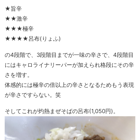
★旨辛
★★激辛
★★★極辛
★★★★呂布(りょふ)
の4段階で、3段階目までが一味の辛さで、4段階目
にはキャロライナリーパーが加えられ格段にその辛
さを増す。
体感的には極辛の倍以上の辛さとなるためもう表現
が辛さですらない。笑
そしてこれが灼熱まぜそばの呂布(1,050円)。