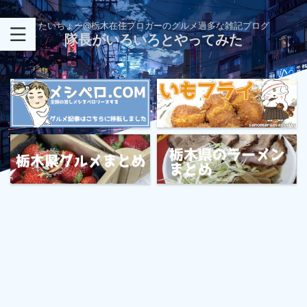
たいちょー@栃木在住ブロガーのグルメ過多な雑記ブログ
隊長がいろいろとやってみた