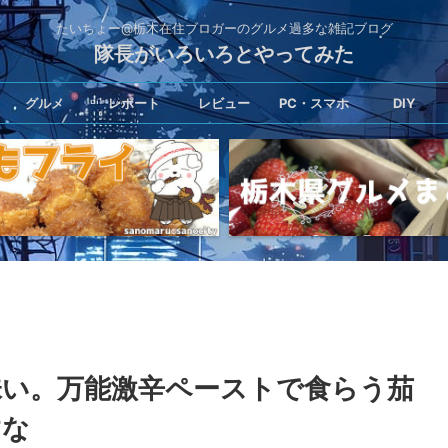
たいちょー@栃木在住ブロガーのグルメ過多な雑記ブログ
隊長がいろいろとやってみた
グルメ
レポート
レビュー
PC・スマホ
DIY
味い。万能激辛ペーストで食らう茄
すな