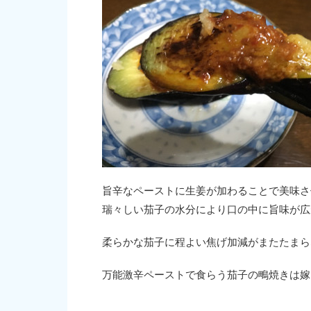
旨辛なペーストに生姜が加わることで美味さ
瑞々しい茄子の水分により口の中に旨味が広
柔らかな茄子に程よい焦げ加減がまたたまら
万能激辛ペーストで食らう茄子の鴫焼きは嫁に