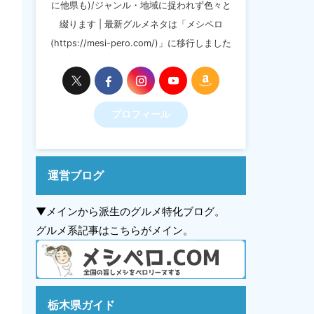
に他県も)/ジャンル・地域に捉われず色々と
綴ります | 最新グルメネタは「メシペロ
(https://mesi-pero.com/)」に移行しました
プロフィール
運営ブログ
▼メインから派生のグルメ特化ブログ。
グルメ系記事はこちらがメイン。
栃木県ガイド