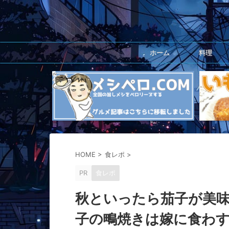
ホーム
料理
HOME
>
食レポ
>
PR
食レポ
秋といったら茄子が美
子の鴫焼きは嫁に食わ