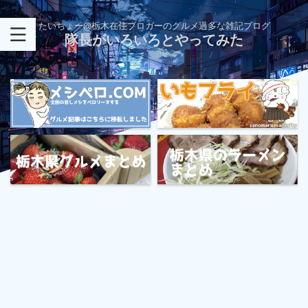
たいちょー@栃木在住ブロガーのグルメ過多な雑記ブログ
隊長がいろいろとやってみた