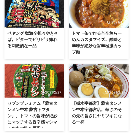
2021/9/18
2021/4/8
ペヤング 獄激辛担々やきそ
トマト缶で作る辛辛魚らー
ば。ビターでビリビリ痺れ
めんカスタマイズ。酸味と
る刺激的な一品
辛味が絶妙な旨辛極濃カッ
プ麺
2021/2/27
2021/2/23
セブンプレミアム『蒙古タ
【栃木宇都宮】蒙古タンメ
ンメン中本 蒙古トマタ
ン中本宇都宮店。辛さのそ
ン』。トマトの旨味が絶妙
の先の旨さにヤミツキにな
にマッチする旨辛感マシマ
る一杯
シなあの味を再現！