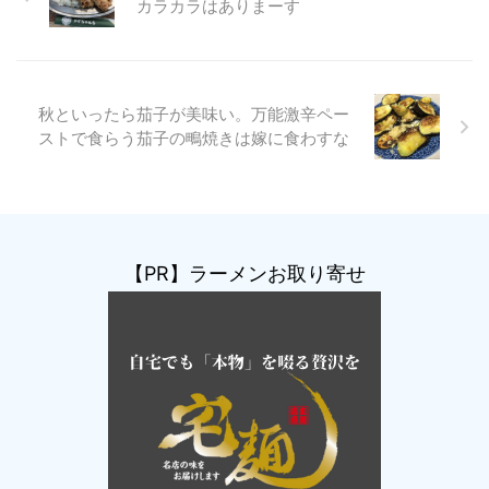
カラカラはありまーす
秋といったら茄子が美味い。万能激辛ペー
ストで食らう茄子の鴫焼きは嫁に食わすな
【PR】ラーメンお取り寄せ