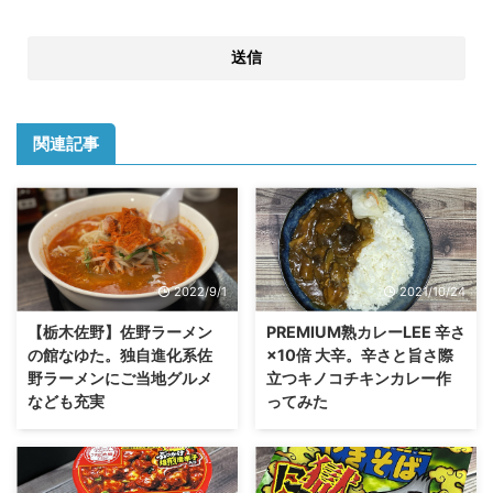
関連記事
2022/9/1
2021/10/24
【栃木佐野】佐野ラーメン
PREMIUM熟カレーLEE 辛さ
の館なゆた。独自進化系佐
×10倍 大辛。辛さと旨さ際
野ラーメンにご当地グルメ
立つキノコチキンカレー作
なども充実
ってみた