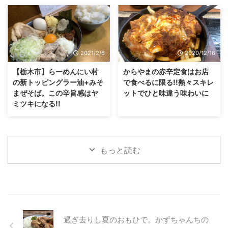
2021/2/6
2020/12/16
【栃木市】らーめんにい村
からやまの赤辛定食はお店
の新トッピングラー油+みそ
で食べるに限る!!熱々スキレ
まぜそば。この辛旨感はヤ
ットでひと味違う味わいに
ミツキになる!!
もっと読む
過ぎ去りし夏のおもひで。かずちゃんちの