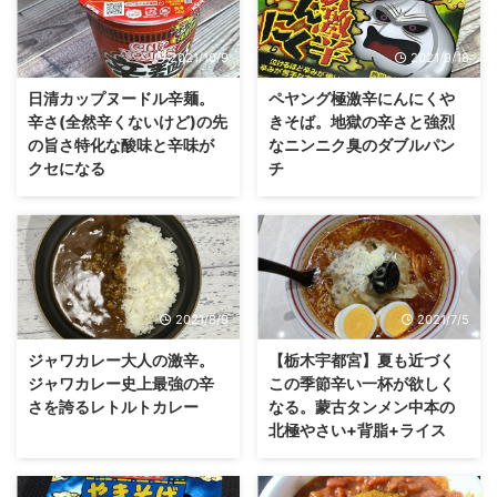
2021/10/9
2021/9/18
日清カップヌードル辛麺。
ペヤング極激辛にんにくや
辛さ(全然辛くないけど)の先
きそば。地獄の辛さと強烈
の旨さ特化な酸味と辛味が
なニンニク臭のダブルパン
クセになる
チ
2021/8/9
2021/7/5
ジャワカレー大人の激辛。
【栃木宇都宮】夏も近づく
ジャワカレー史上最強の辛
この季節辛い一杯が欲しく
さを誇るレトルトカレー
なる。蒙古タンメン中本の
北極やさい+背脂+ライス