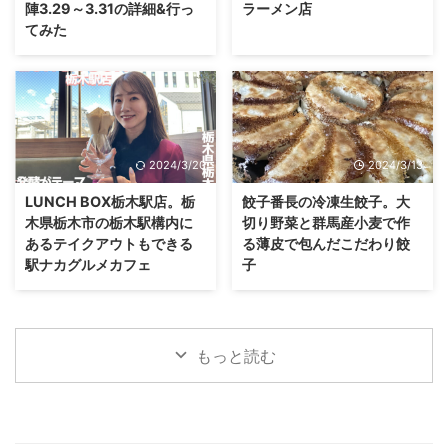
陣3.29～3.31の詳細&行っ
ラーメン店
てみた
2024/3/20
2024/3/13
LUNCH BOX栃木駅店。栃
餃子番長の冷凍生餃子。大
木県栃木市の栃木駅構内に
切り野菜と群馬産小麦で作
あるテイクアウトもできる
る薄皮で包んだこだわり餃
駅ナカグルメカフェ
子
もっと読む