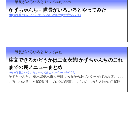
隊長がいろいろとやってみた.com
かずちゃんち - 隊長がいろいろとやってみた
http://隊長がいろいろとやってみた.com/tag/かずちゃんち/
隊長がいろいろとやってみた
注文できるかどうかは三女次第!かずちゃんちのこれ
までの裏メニューまとめ
http://隊長がいろいろとやってみた.com/post-40263/
かずちゃんち。 栃木県栃木市大平町にあるからあげとやきそばのお店。 ここ
に通いつめること100数回、ブログの記事にしていないのも入れれば110回は
余裕で超えているだろう。 使った金額にして8万円以上。よくもここまでと
思うかもしれないが、やはり気軽に立ち寄れるスタイルであるということと
お店の雰囲気がそうさせるんじゃないだろうか。 そしてこれまで数々の通常
メニューに無いものを食べてきた。せっかくなのでその裏メニューを今後も
しかしたら食べてみたいという人がいた時のためにリスト化してみることに
した。 当然だが、...