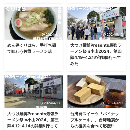
2024/6/1
2024/5/12
めん処くりはら。手打ち麺
大つけ麺博Presents最強ラ
で味わう佐野ラーメン店
ーメン祭in小山2024。第四
陣4.19-4.21の詳細&行って
みた
2024/4/18
2024/4/11
大つけ麺博Presents最強ラ
台湾発スイーツ『パイナッ
ーメン祭in小山2024。第三
プルケーキ』。台湾地震か
陣4.12-4.14の詳細&行って
らの復興を食べて応援!!