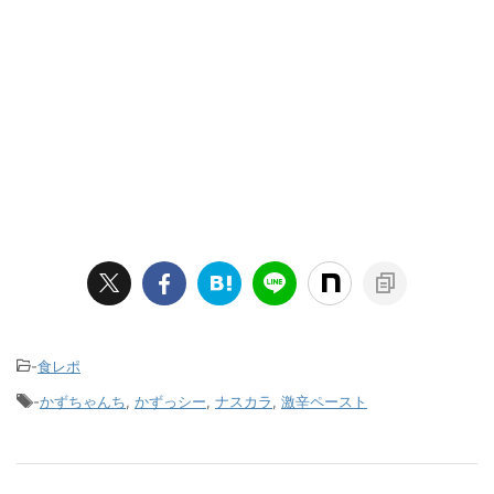
-
食レポ
-
かずちゃんち
,
かずっシー
,
ナスカラ
,
激辛ペースト