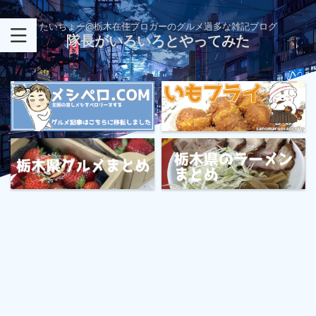
たいちょー@栃木在住ブロガーのグルメ過多な雑記ブログ
隊長がいろいろとやってみた