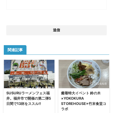
関連記事
2024/9/23
2024/6/8
SUSURUラーメンフェス福
癒着特大イベント 鈴の木
井。福井市で開催の第二弾5
×YOKOKURA
日間で13杯をススル!!
STOREHOUSE×竹末食堂コ
ラボ