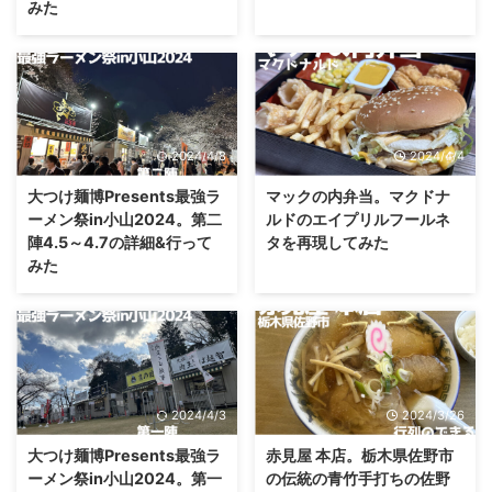
みた
2024/4/8
2024/4/4
大つけ麺博Presents最強ラ
マックの内弁当。マクドナ
ーメン祭in小山2024。第二
ルドのエイプリルフールネ
陣4.5～4.7の詳細&行って
タを再現してみた
みた
2024/4/3
2024/3/26
大つけ麺博Presents最強ラ
赤見屋 本店。栃木県佐野市
ーメン祭in小山2024。第一
の伝統の青竹手打ちの佐野