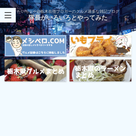
たいちょー@栃木在住ブロガーのグルメ過多な雑記ブログ
隊長がいろいろとやってみた