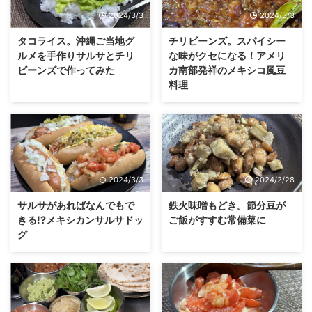
2024/3/3
2024/3/3
タコライス。沖縄ご当地グ
チリビーンズ。スパイシー
ルメを手作りサルサとチリ
な味がクセになる！アメリ
ビーンズで作ってみた
カ南部発祥のメキシコ風豆
料理
2024/3/3
2024/2/28
サルサがあればなんでもで
鉄火味噌もどき。節分豆が
きる!?メキシカンサルサドッ
ご飯がすすむ常備菜に
グ