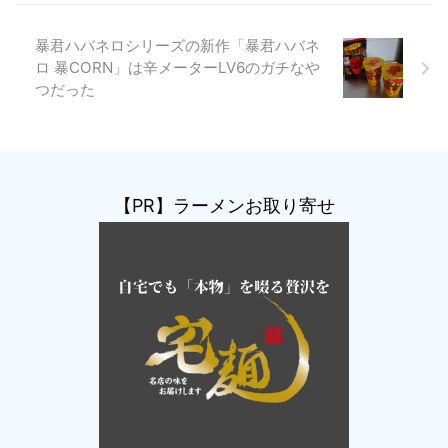
暴君ハバネロシリーズの新作「暴君ハバネ
ロ 暴CORN」は辛メーターLV6のガチなや
つだった
【PR】ラーメンお取り寄せ