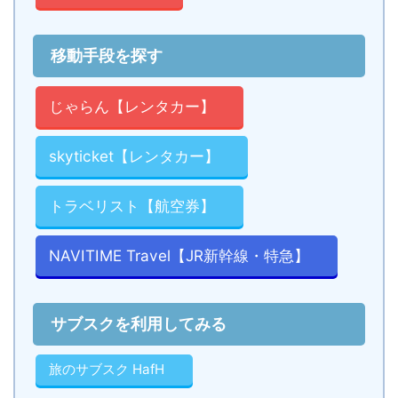
移動手段を探す
じゃらん【レンタカー】
skyticket【レンタカー】
トラベリスト【航空券】
NAVITIME Travel【JR新幹線・特急】
サブスクを利用してみる
旅のサブスク HafH