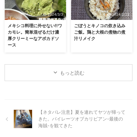
2024/3/3
2024/2/23
メキシコ料理に外せない!!ワ
ごぼうとキノコの炊き込み
カモレ。簡単混ぜるだけ濃
ご飯。鶏と大根の煮物の煮
厚クリーミーなアボカドソ
汁リメイク
ース
もっと読む
【ネタバレ注意】夏を連れてヤツが帰って
きた。パイレーツオブカリビアン-最後の
海賊-を観てきた