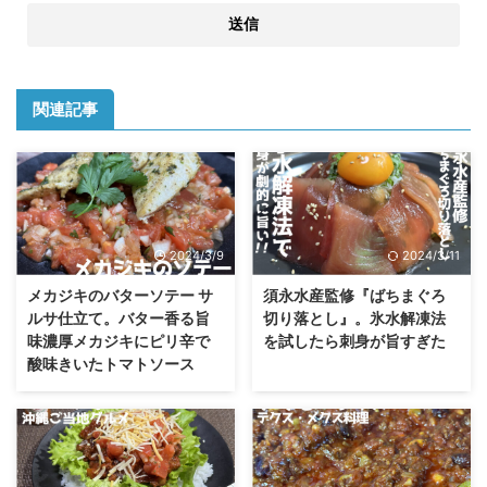
関連記事
2024/3/9
2024/3/11
メカジキのバターソテー サ
須永水産監修『ばちまぐろ
ルサ仕立て。バター香る旨
切り落とし』。氷水解凍法
味濃厚メカジキにピリ辛で
を試したら刺身が旨すぎた
酸味きいたトマトソース