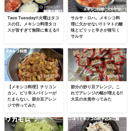
2024/2/27
2024/2/27
Taco Tuesday!!火曜はタコ
サルサ・ロハ。メキシコ料
スの日。メキシコ料理タコ
理に欠かせない!!トマトの酸
スが旨すぎて無限に食える!!
味とピリッと辛さが後引く
サルサ
2024/2/25
2024/2/25
【メキシコ料理】チリコン
節分の炒り豆アレンジ。こ
カン。ピリ辛スパイシーが
れでアレンジの幅が増える!!
たまらない。節分豆アレン
大豆の水煮作ってみた
ジで作ってみた