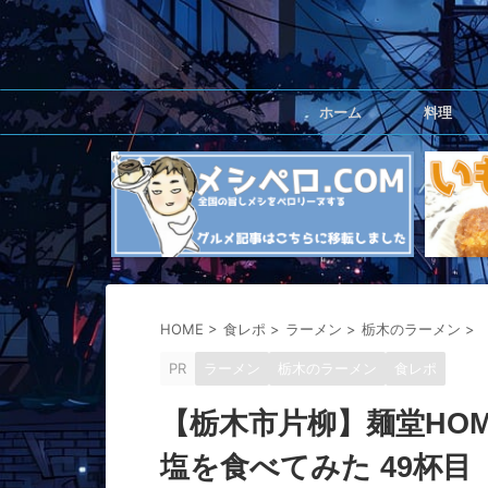
ホーム
料理
HOME
>
食レポ
>
ラーメン
>
栃木のラーメン
>
PR
ラーメン
栃木のラーメン
食レポ
【栃木市片柳】麺堂HO
塩を食べてみた 49杯目