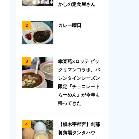
かしの定食屋さん
カレー曜日
幸楽苑×ロッテ ビッ
クリマンコラボ。バ
レンタインシーズン
限定『チョコレート
らーめん』が今年も
帰ってきた
【栃木宇都宮】刈部
養鶏場タンタハウ