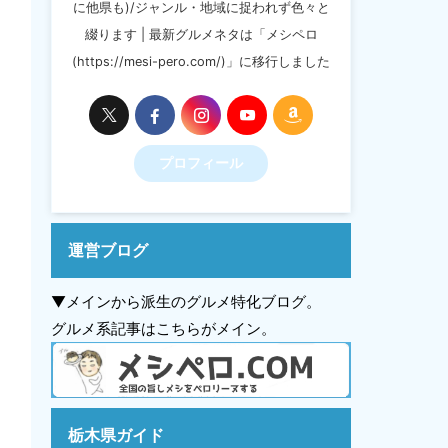
に他県も)/ジャンル・地域に捉われず色々と
綴ります | 最新グルメネタは「メシペロ
(https://mesi-pero.com/)」に移行しました
プロフィール
運営ブログ
▼メインから派生のグルメ特化ブログ。
グルメ系記事はこちらがメイン。
栃木県ガイド