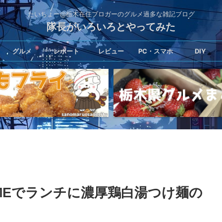
たいちょー@栃木在住ブロガーのグルメ過多な雑記ブログ
隊長がいろいろとやってみた
グルメ
レポート
レビュー
PC・スマホ
DIY
MEでランチに濃厚鶏白湯つけ麺の