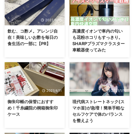
2022/6/19
2021/8/15
飲む、コ酢メ。アレンジ自
高濃度イオンで車内の匂い
在！美味しいお酢を毎日の
も花粉ホコリもすっきり。
食生活の一部に【PR】
SHARPプラズマクラスター
車載器使ってみた
2021/4/11
2021/1/16
御朱印帳の保管におすす
現代病ストレートネック(ス
め！千糸繍院の桐箱御朱印
マホ首)が急増！簡単手軽な
ケース
セルフケアで体のバランス
を整えよう