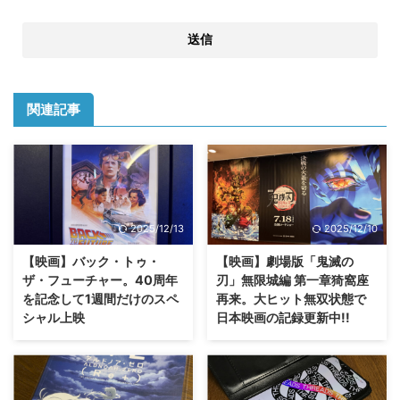
関連記事
2025/12/13
2025/12/10
【映画】バック・トゥ・
【映画】劇場版「鬼滅の
ザ・フューチャー。40周年
刃」無限城編 第一章猗窩座
を記念して1週間だけのスペ
再来。大ヒット無双状態で
シャル上映
日本映画の記録更新中!!