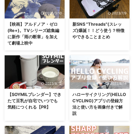
2025/3/10
2023/7/9
【映画】アルドノア・ゼロ
新SNS "Threads"(スレッ
(Re+)。TVシリーズ総集編
ズ)爆誕！！どう使う？特徴
に新作「雨の断章」を加え
やできることまとめ
て劇場上映中
2023/8/12
2022/8/14
【SOYMILブレンダー】でき
ハローサイクリング(HELLO
たて豆乳が自宅でいつでも
CYCLING)アプリの登録方
気軽につくれる【PR】
法と使い方を画像付きで解
説