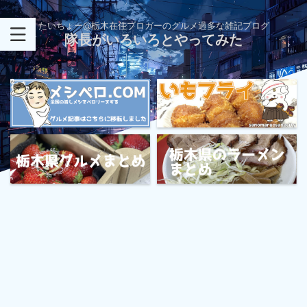
たいちょー@栃木在住ブロガーのグルメ過多な雑記ブログ
隊長がいろいろとやってみた