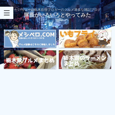
たいちょー@栃木在住ブロガーのグルメ過多な雑記ブログ
隊長がいろいろとやってみた