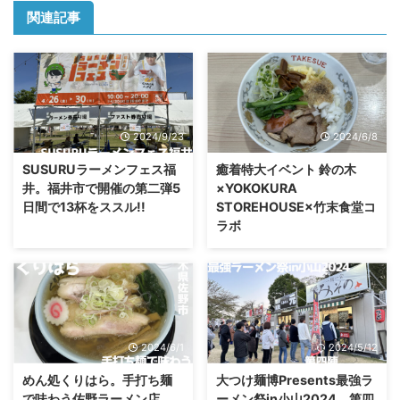
関連記事
2024/9/23
2024/6/8
SUSURUラーメンフェス福
癒着特大イベント 鈴の木
井。福井市で開催の第二弾5
×YOKOKURA
日間で13杯をススル!!
STOREHOUSE×竹末食堂コ
ラボ
2024/6/1
2024/5/12
めん処くりはら。手打ち麺
大つけ麺博Presents最強ラ
で味わう佐野ラーメン店
ーメン祭in小山2024。第四