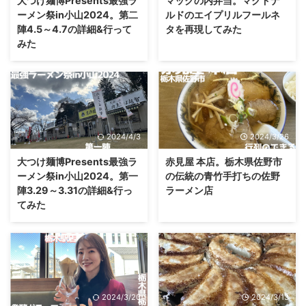
大つけ麺博Presents最強ラ
マックの内弁当。マクドナ
ーメン祭in小山2024。第二
ルドのエイプリルフールネ
陣4.5～4.7の詳細&行って
タを再現してみた
みた
2024/4/3
2024/3/26
大つけ麺博Presents最強ラ
赤見屋 本店。栃木県佐野市
ーメン祭in小山2024。第一
の伝統の青竹手打ちの佐野
陣3.29～3.31の詳細&行っ
ラーメン店
てみた
2024/3/20
2024/3/13