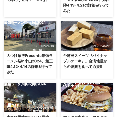
陣4.19-4.21の詳細&行って
みた
2024/4/18
2024/4/11
大つけ麺博Presents最強ラ
台湾発スイーツ『パイナッ
ーメン祭in小山2024。第三
プルケーキ』。台湾地震か
陣4.12-4.14の詳細&行って
らの復興を食べて応援!!
みた
2024/4/8
2024/4/4