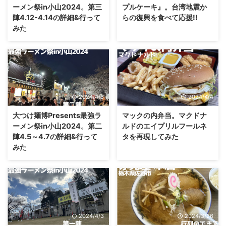
ーメン祭in小山2024。第三
プルケーキ』。台湾地震か
陣4.12-4.14の詳細&行って
らの復興を食べて応援!!
みた
2024/4/8
2024/4/4
大つけ麺博Presents最強ラ
マックの内弁当。マクドナ
ーメン祭in小山2024。第二
ルドのエイプリルフールネ
陣4.5～4.7の詳細&行って
タを再現してみた
みた
2024/4/3
2024/3/26