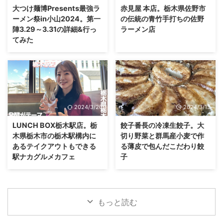
大つけ麺博Presents最強ラ
赤見屋 本店。栃木県佐野市
ーメン祭in小山2024。第一
の伝統の青竹手打ちの佐野
陣3.29～3.31の詳細&行っ
ラーメン店
てみた
2024/3/20
2024/3/13
LUNCH BOX栃木駅店。栃
餃子番長の冷凍生餃子。大
木県栃木市の栃木駅構内に
切り野菜と群馬産小麦で作
あるテイクアウトもできる
る薄皮で包んだこだわり餃
駅ナカグルメカフェ
子
もっと読む