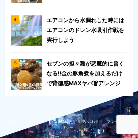
エアコンから水漏れした時には
エアコンのドレン水吸引作戦を
実行しよう
セブンの担々麺が悪魔的に旨く
なる!!金の豚角煮を加えるだけ
で背徳感MAXヤバ旨アレンジ
HOME
運営サイト
SiteMap
お問い合わせ
プライバシーポ
リシー