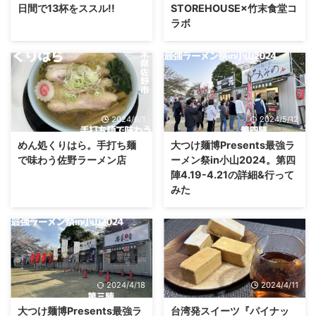
日間で13杯をススル!!
STOREHOUSE×竹末食堂コ
ラボ
2024/6/1
2024/5/12
めん処くりはら。手打ち麺
大つけ麺博Presents最強ラ
で味わう佐野ラーメン店
ーメン祭in小山2024。第四
陣4.19-4.21の詳細&行って
みた
2024/4/18
2024/4/11
大つけ麺博Presents最強ラ
台湾発スイーツ『パイナッ