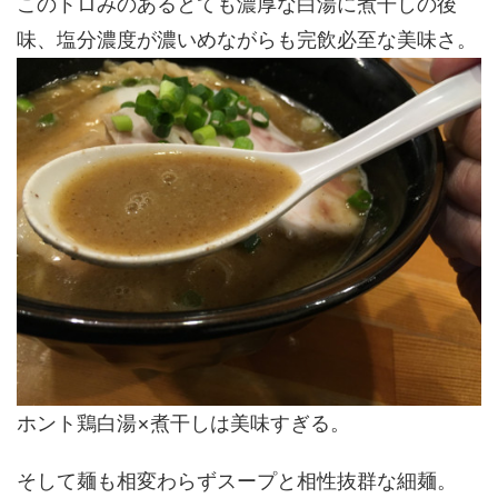
このトロみのあるとても濃厚な白湯に煮干しの後
味、塩分濃度が濃いめながらも完飲必至な美味さ。
ホント鶏白湯×煮干しは美味すぎる。
そして麺も相変わらずスープと相性抜群な細麺。