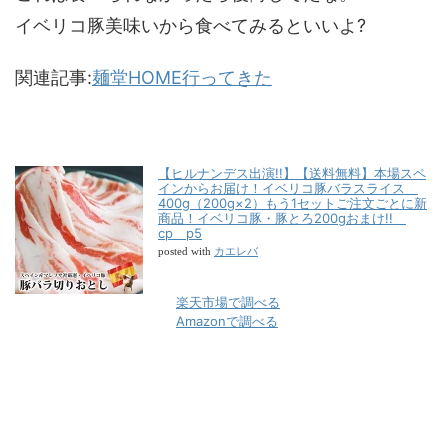
イベリコ豚美味いから食べてみるといいよ?
関連記事:
麺堂HOME行ってきた
【ヒルナンデス出演!!】【送料無料】本場スペ
インからお届け！イベリコ豚バラスライス
400g（200g×2）もう1セットご注文ごとに新
商品！イベリコ豚・豚とろ200gおまけ!!
cp p5
カエレバ
posted with
楽天市場で調べる
Amazonで調べる