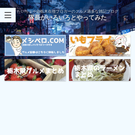
たいちょー@栃木在住ブロガーのグルメ過多な雑記ブログ
隊長がいろいろとやってみた