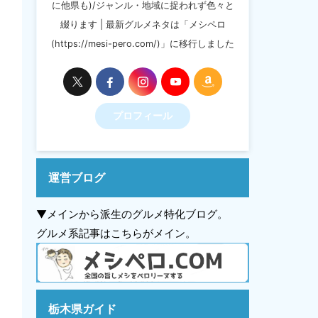
に他県も)/ジャンル・地域に捉われず色々と
綴ります | 最新グルメネタは「メシペロ
(https://mesi-pero.com/)」に移行しました
プロフィール
運営ブログ
▼メインから派生のグルメ特化ブログ。
グルメ系記事はこちらがメイン。
栃木県ガイド