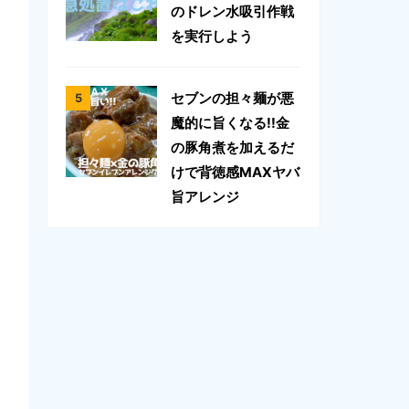
のドレン水吸引作戦
を実行しよう
セブンの担々麺が悪
魔的に旨くなる!!金
の豚角煮を加えるだ
けで背徳感MAXヤバ
旨アレンジ