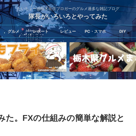
たいちょー@栃木在住ブロガーのグルメ過多な雑記ブログ
隊長がいろいろとやってみた
グルメ
レポート
レビュー
PC・スマホ
DIY
てみた。FXの仕組みの簡単な解説と