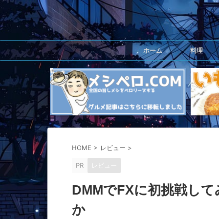
ホーム
料理
HOME
>
レビュー
>
PR
レビュー
DMMでFXに初挑戦し
か