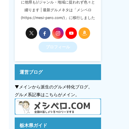
に他県も)/ジャンル・地域に捉われず色々と
綴ります | 最新グルメネタは「メシペロ
(https://mesi-pero.com/)」に移行しました
プロフィール
運営ブログ
▼メインから派生のグルメ特化ブログ。
グルメ系記事はこちらがメイン。
栃木県ガイド