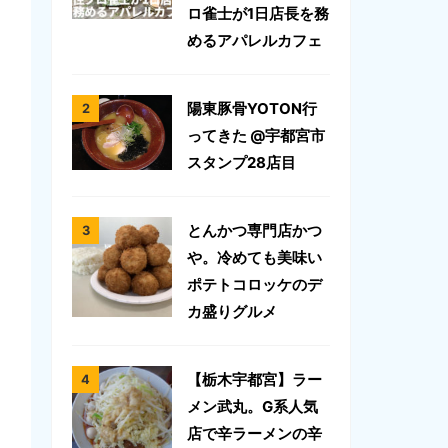
ロ雀士が1日店長を務
めるアパレルカフェ
陽東豚骨YOTON行
ってきた @宇都宮市
スタンプ28店目
とんかつ専門店かつ
や。冷めても美味い
ポテトコロッケのデ
カ盛りグルメ
【栃木宇都宮】ラー
メン武丸。G系人気
店で辛ラーメンの辛