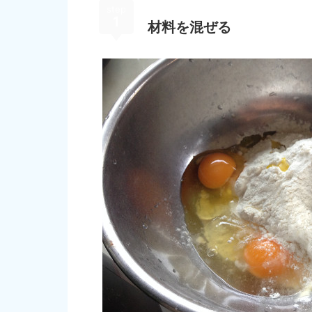
step
1
材料を混ぜる