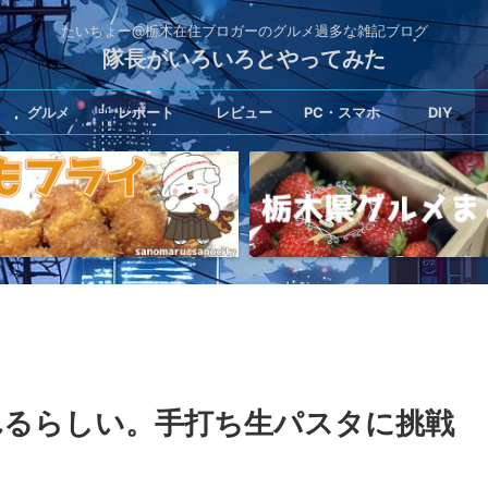
たいちょー@栃木在住ブロガーのグルメ過多な雑記ブログ
隊長がいろいろとやってみた
グルメ
レポート
レビュー
PC・スマホ
DIY
れるらしい。手打ち生パスタに挑戦