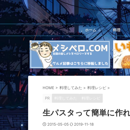
ホーム
料理
HOME
>
料理してみた
>
料理レシピ
>
PR
料理してみた
料理レシピ
生パスタって簡単に作
2015-05-05
2019-11-18