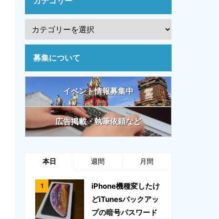
カテゴリー
募集について
イベント情報募集中
広告掲載・執筆依頼など
本日
週間
月間
iPhone機種変したけ
どiTunesバックアッ
プの暗号パスワード