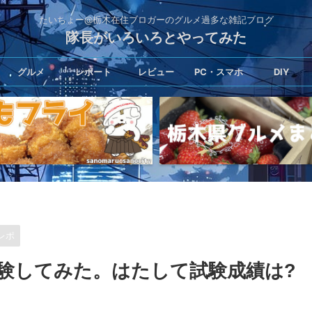
たいちょー@栃木在住ブロガーのグルメ過多な雑記ブログ
隊長がいろいろとやってみた
グルメ
レポート
レビュー
PC・スマホ
DIY
レポ
受験してみた。はたして試験成績は?