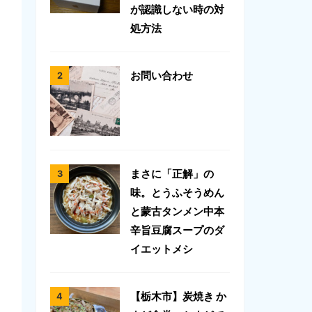
が認識しない時の対
処方法
お問い合わせ
まさに「正解」の
味。とうふそうめん
と蒙古タンメン中本
辛旨豆腐スープのダ
イエットメシ
【栃木市】炭焼き か