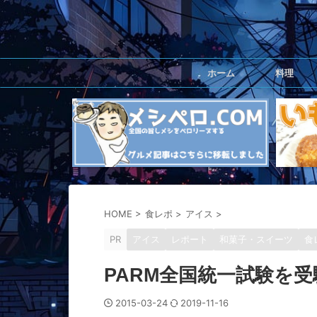
ホーム
料理
HOME
>
食レポ
>
アイス
>
PR
アイス
レポート
和菓子・スイーツ
食
PARM全国統一試験を
2015-03-24
2019-11-16