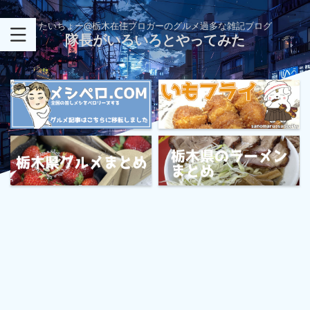
たいちょー@栃木在住ブロガーのグルメ過多な雑記ブログ
隊長がいろいろとやってみた