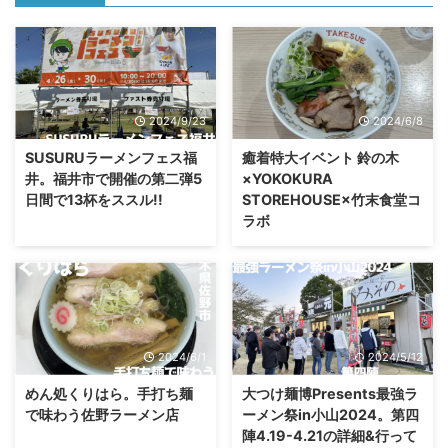
2024/9/23
2024/6/8
SUSURUラーメンフェス福
癒着特大イベント 鈴の木
井。福井市で開催の第二弾5
×YOKOKURA
日間で13杯をススル!!
STOREHOUSE×竹末食堂コ
ラボ
2024/6/1
2024/5/12
めん処くりはら。手打ち麺
大つけ麺博Presents最強ラ
で味わう佐野ラーメン店
ーメン祭in小山2024。第四
陣4.19-4.21の詳細&行って