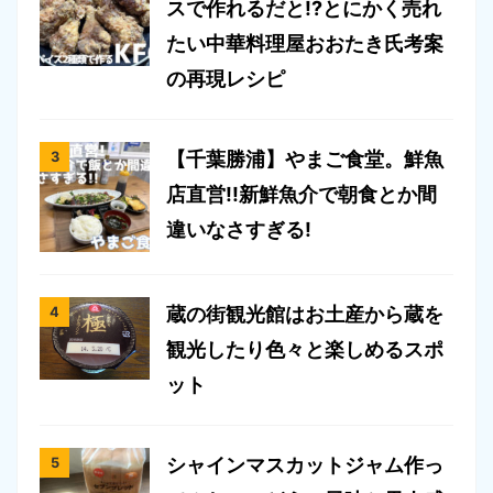
スで作れるだと!?とにかく売れ
たい中華料理屋おおたき氏考案
の再現レシピ
【千葉勝浦】やまご食堂。鮮魚
店直営!!新鮮魚介で朝食とか間
違いなさすぎる!
蔵の街観光館はお土産から蔵を
観光したり色々と楽しめるスポ
ット
シャインマスカットジャム作っ