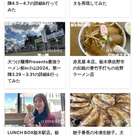
陣4.5～4.7の詳細&行って
タを再現してみた
みた
2024/4/3
2024/3/26
大つけ麺博Presents最強ラ
赤見屋 本店。栃木県佐野市
ーメン祭in小山2024。第一
の伝統の青竹手打ちの佐野
陣3.29～3.31の詳細&行っ
ラーメン店
てみた
2024/3/20
2024/3/13
LUNCH BOX栃木駅店。栃
餃子番長の冷凍生餃子。大