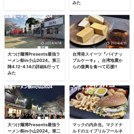
みた
2024/4/18
2024/4/11
大つけ麺博Presents最強ラ
台湾発スイーツ『パイナッ
ーメン祭in小山2024。第三
プルケーキ』。台湾地震か
陣4.12-4.14の詳細&行って
らの復興を食べて応援!!
みた
2024/4/8
2024/4/4
大つけ麺博Presents最強ラ
マックの内弁当。マクドナ
ーメン祭in小山2024。第二
ルドのエイプリルフールネ