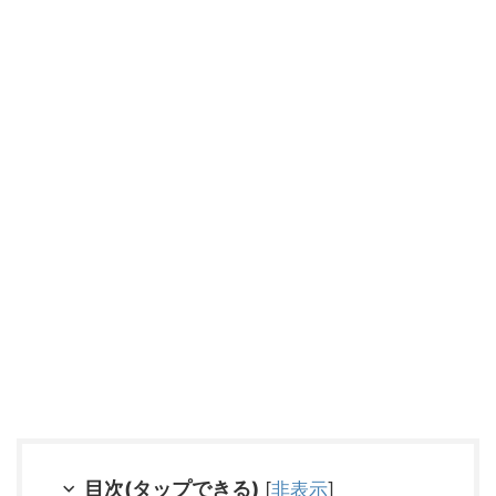
目次(タップできる)
[
非表示
]