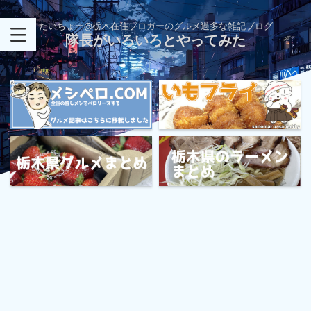
たいちょー@栃木在住ブロガーのグルメ過多な雑記ブログ
隊長がいろいろとやってみた