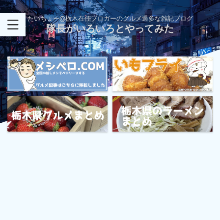
たいちょー@栃木在住ブロガーのグルメ過多な雑記ブログ
隊長がいろいろとやってみた