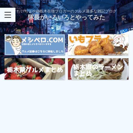
たいちょー@栃木在住ブロガーのグルメ過多な雑記ブログ
隊長がいろいろとやってみた