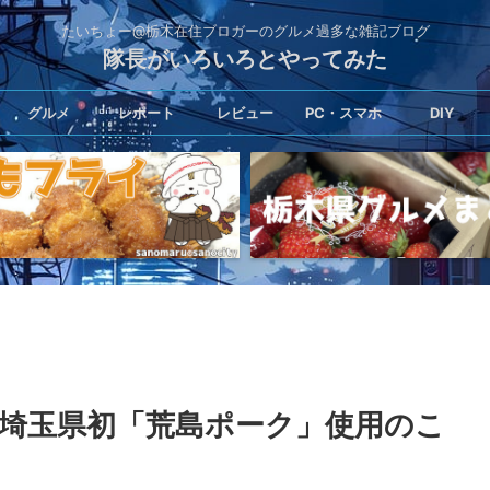
たいちょー@栃木在住ブロガーのグルメ過多な雑記ブログ
隊長がいろいろとやってみた
グルメ
レポート
レビュー
PC・スマホ
DIY
埼玉県初「荒島ポーク」使用のこ