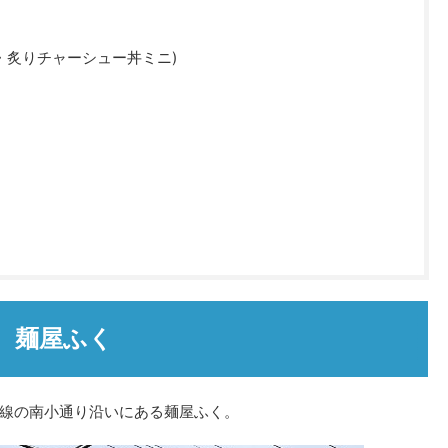
・炙りチャーシュー丼ミニ)
麺屋ふく
線の南小通り沿いにある麺屋ふく。