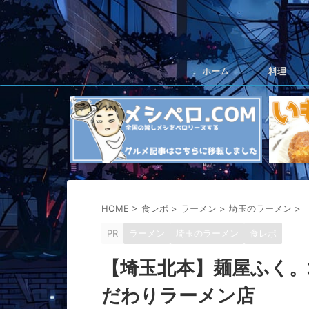
ホーム
料理
HOME
>
食レポ
>
ラーメン
>
埼玉のラーメン
>
PR
ラーメン
埼玉のラーメン
食レポ
【埼玉北本】麺屋ふく。
だわりラーメン店