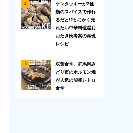
ケンタッキーが2種
類のスパイスで作れ
るだと!?とにかく売
れたい中華料理屋お
おたき氏考案の再現
レシピ
双葉食堂。群馬県み
どり市のホルモン焼
が人気の昭和レトロ
食堂