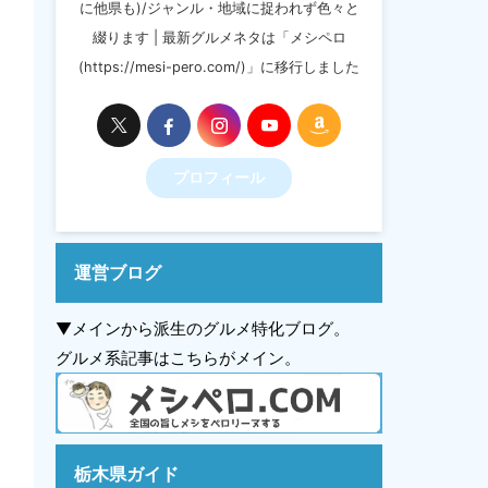
に他県も)/ジャンル・地域に捉われず色々と
綴ります | 最新グルメネタは「メシペロ
(https://mesi-pero.com/)」に移行しました
プロフィール
運営ブログ
▼メインから派生のグルメ特化ブログ。
グルメ系記事はこちらがメイン。
栃木県ガイド