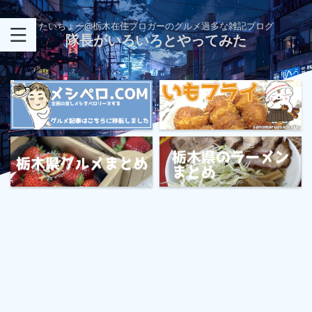
たいちょー@栃木在住ブロガーのグルメ過多な雑記ブログ
隊長がいろいろとやってみた