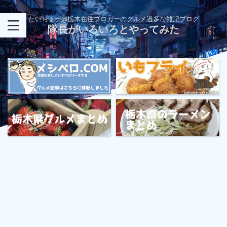
たいちょー@栃木在住ブロガーのグルメ過多な雑記ブログ
隊長がいろいろとやってみた