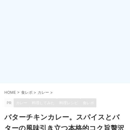
HOME
>
食レポ
>
カレー
>
PR
カレー
料理してみた
料理レシピ
食レポ
バターチキンカレー。スパイスとバ
ターの風味引き立つ本格的コク旨贅沢