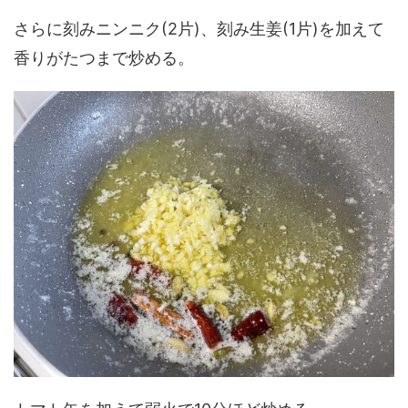
さらに刻みニンニク(2片)、刻み生姜(1片)を加えて
香りがたつまで炒める。