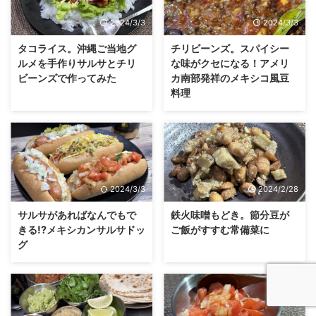
2024/3/3
2024/3/3
タコライス。沖縄ご当地グ
チリビーンズ。スパイシー
ルメを手作りサルサとチリ
な味がクセになる！アメリ
ビーンズで作ってみた
カ南部発祥のメキシコ風豆
料理
2024/3/3
2024/2/28
サルサがあればなんでもで
鉄火味噌もどき。節分豆が
きる!?メキシカンサルサドッ
ご飯がすすむ常備菜に
グ