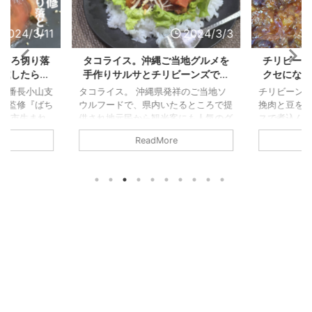
2024/3/11
2024/3/3
まぐろ切り落
タコライス。沖縄ご当地グルメを
チリビーン
を試したら刺
手作りサルサとチリビーンズで作
クセになる
た
ってみた
メ
子番長小山支
タコライス。 沖縄県発祥のご当地ソ
チリビーン
産監修『ばち
ウルフードで、県内いたるところで提
挽肉と豆を
館林市生まれ
供され地元民から観光客にも人気のグ
スで煮込んだ
市の須永水産
ルメ。 白米の上にタコミートをの
カ南部のテ
ReadMore
店が監修のも
せ、サルサやチーズなどをかけて食べ
などが発祥の
み後に真空で
る料理で、タコスの「タコ」と「ライ
キシコ風アメ
群の一品。
ス」から命名された。 決してタコ飯
のピリ辛ス
のもいいけれ
のことではない。 沖縄県金武町きん
まま食べた
」で解凍して
ちょうの新開地、米軍基地キャンプハ
べたり、ハ
なクセが全く
ンセン前にある飲食店街、そこにあっ
の具材や、
旨みを堪能で
た2015年6月29日に31年の営業に幕
に合わせるこ
。 そのまま
を閉じたパーラー千里。 タコライス
カンとチリ
回は漬けマグ
誕生の1984年当時、海兵隊に安価で
題になること
 氷水解凍法
ボリュームのある食事を味わってほし
似ているが
みた 冷凍ま
いということから、タコスの具 ...
などの具材が