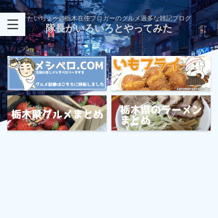
たいちょー@栃木在住ブロガーのグルメ過多な雑記ブログ
隊長がいろいろとやってみた