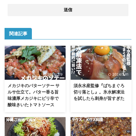
関連記事
2024/3/9
2024/3/11
メカジキのバターソテー サ
須永水産監修『ばちまぐろ
ルサ仕立て。バター香る旨
切り落とし』。氷水解凍法
味濃厚メカジキにピリ辛で
を試したら刺身が旨すぎた
酸味きいたトマトソース