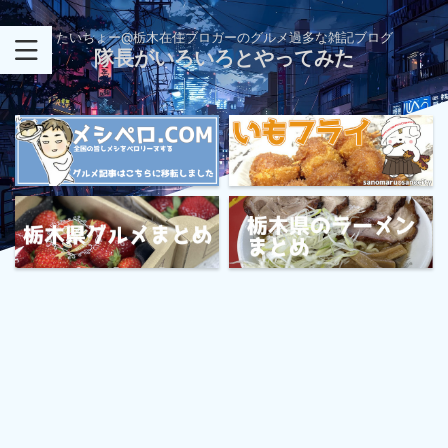
たいちょー@栃木在住ブロガーのグルメ過多な雑記ブログ
隊長がいろいろとやってみた