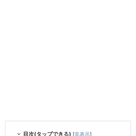
目次(タップできる)
[
非表示
]