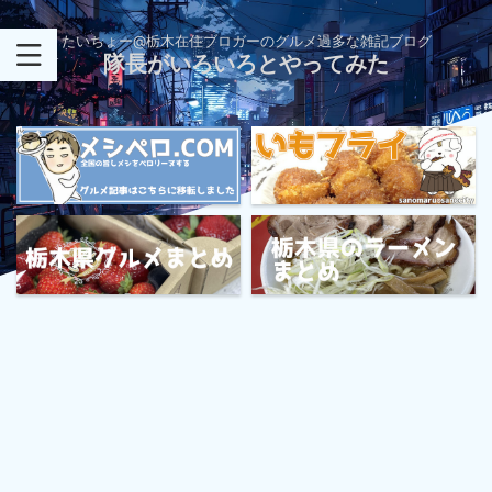
たいちょー@栃木在住ブロガーのグルメ過多な雑記ブログ
隊長がいろいろとやってみた